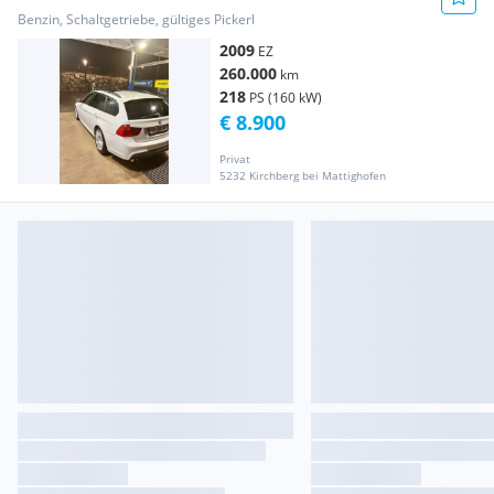
Benzin, Schaltgetriebe, gültiges Pickerl
2009
EZ
260.000
km
218
PS (160 kW)
€ 8.900
Privat
5232 Kirchberg bei Mattighofen