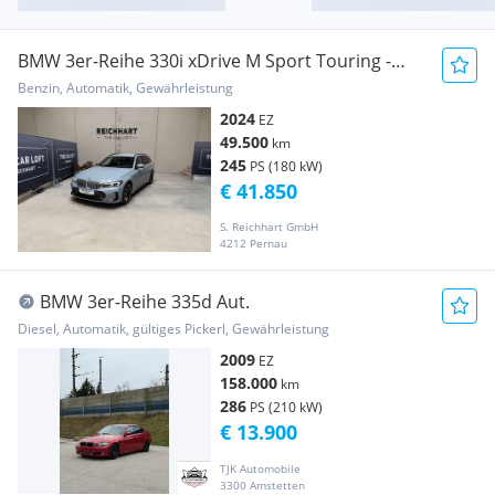
BMW 3er-Reihe 330i xDrive M Sport Touring -
LEASINGAKTION
Benzin, Automatik, Gewährleistung
2024
EZ
49.500
km
245
PS (180 kW)
€ 41.850
S. Reichhart GmbH
4212 Pernau
BMW 3er-Reihe 335d Aut.
Diesel, Automatik, gültiges Pickerl, Gewährleistung
2009
EZ
158.000
km
286
PS (210 kW)
€ 13.900
TJK Automobile
3300 Amstetten