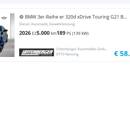
BMW 3er-Reihe er 320d xDrive Touring G21 B47
Sportp...
Diesel, Automatik, Gewährleistung
2026
5.000
189
EZ
km
PS (139 kW)
Unterberger Automobile GmbH & Co KG
€ 58
6710 Nenzing