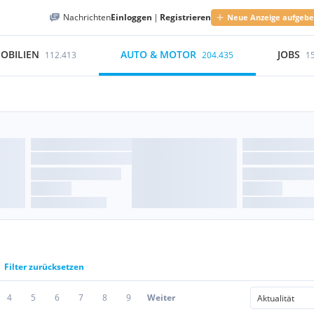
Nachrichten
Einloggen
|
Registrieren
Neue Anzeige aufgeb
OBILIEN
AUTO & MOTOR
JOBS
112.413
204.435
1
Filter zurücksetzen
4
5
6
7
8
9
Weiter