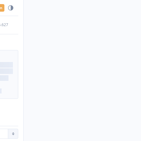
en
5.627