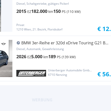
Diesel, Schaltgetriebe, gültiges Pickerl
2015
182.000
150
EZ
km
PS (110 kW)
Privat
€ 12
1210 Wien, 21. Bezirk, Floridsdorf
BMW 3er-Reihe er 320d xDrive Touring G21 B47
Head-Up
Diesel, Automatik, Gewährleistung
2026
5.000
189
EZ
km
PS (139 kW)
Unterberger Automobile GmbH & Co KG
€ 56
6710 Nenzing