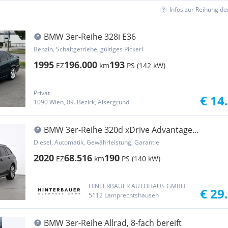
Infos zur Reihung d
BMW 3er-Reihe 328i E36
Benzin, Schaltgetriebe, gültiges Pickerl
1995
196.000
193
EZ
km
PS (142 kW)
Privat
€ 14
1090 Wien, 09. Bezirk, Alsergrund
BMW 3er-Reihe 320d xDrive Advantage
*HEADUP*LASERLICHT*
Diesel, Automatik, Gewährleistung, Garantie
2020
68.516
190
EZ
km
PS (140 kW)
HINTERBAUER AUTOHAUS GMBH
€ 29
5112 Lamprechtshausen
BMW 3er-Reihe Allrad, 8-fach bereift