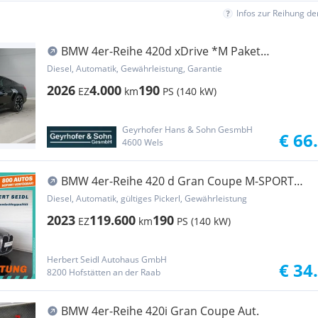
Infos zur Reihung d
BMW 4er-Reihe 420d xDrive *M Paket
Pro/AHK/360°/Innovationspa...
Diesel, Automatik, Gewährleistung, Garantie
2026
4.000
190
EZ
km
PS (140 kW)
Geyrhofer Hans & Sohn GesmbH
€ 66
4600 Wels
BMW 4er-Reihe 420 d Gran Coupe M-SPORT
INNEN Aut. *VOLL LED /...
Diesel, Automatik, gültiges Pickerl, Gewährleistung
2023
119.600
190
EZ
km
PS (140 kW)
Herbert Seidl Autohaus GmbH
€ 34
8200 Hofstätten an der Raab
BMW 4er-Reihe 420i Gran Coupe Aut.