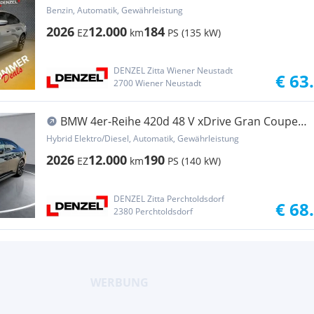
Benzin, Automatik, Gewährleistung
2026
12.000
184
EZ
km
PS (135 kW)
DENZEL Zitta Wiener Neustadt
€ 63
2700 Wiener Neustadt
BMW 4er-Reihe 420d 48 V xDrive Gran Coupe
Aut.
Hybrid Elektro/Diesel, Automatik, Gewährleistung
2026
12.000
190
EZ
km
PS (140 kW)
DENZEL Zitta Perchtoldsdorf
€ 68
2380 Perchtoldsdorf