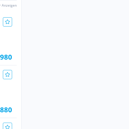
er Anzeigen
.980
.880