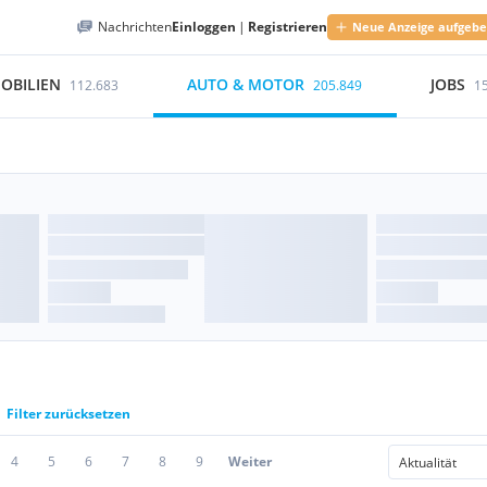
Nachrichten
Einloggen
|
Registrieren
Neue Anzeige aufgeb
OBILIEN
AUTO & MOTOR
JOBS
112.683
205.849
1
Filter zurücksetzen
4
5
6
7
8
9
Weiter