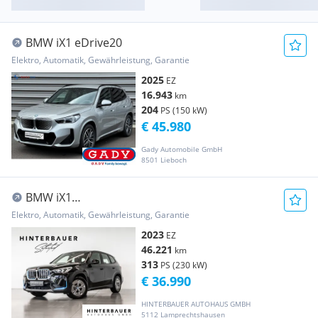
BMW iX1 eDrive20
Elektro, Automatik, Gewährleistung, Garantie
2025
EZ
16.943
km
204
PS (150 kW)
€ 45.980
Gady Automobile GmbH
8501 Lieboch
BMW iX1
xDrive30*LED*BMWLIVECOCKPIT*HIFI*
Elektro, Automatik, Gewährleistung, Garantie
2023
EZ
46.221
km
313
PS (230 kW)
€ 36.990
HINTERBAUER AUTOHAUS GMBH
5112 Lamprechtshausen