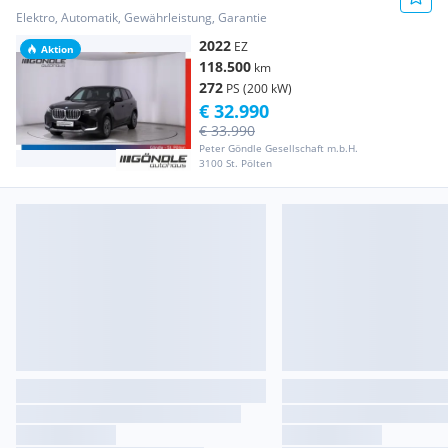
Elektro, Automatik, Gewährleistung, Garantie
2022
EZ
Aktion
118.500
km
272
PS (200 kW)
€ 32.990
€ 33.990
Peter Göndle Gesellschaft m.b.H.
3100 St. Pölten