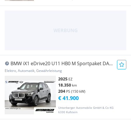
BMW iX1 eDrive20 U11 HB0 M Sportpaket DAB
LED Shz
Elektro, Automatik, Gewährleistung
2025
EZ
18.350
km
204
PS (150 kW)
€ 41.900
Unterberger Automobile GmbH & Co KG
6330 Kufstein