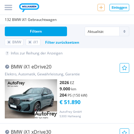
Einloggen
132 BMW iX1 Gebrauchtwagen
Filtern
BMW
iX1
Filter zurücksetzen
Infos zur Reihung der Anzeigen
BMW iX1 eDrive20
Elektro, Automatik, Gewährleistung, Garantie
2026
EZ
9.000
km
204
PS (150 kW)
€ 51.890
AutoFrey GmbH
5300 Hallwang
BMW iX1 xDrive30