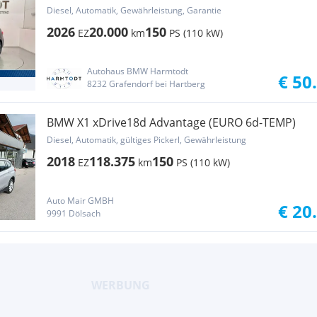
Diesel, Automatik, Gewährleistung, Garantie
2026
20.000
150
EZ
km
PS (110 kW)
Autohaus BMW Harmtodt
€ 50
8232 Grafendorf bei Hartberg
BMW X1 xDrive18d Advantage (EURO 6d-TEMP)
Diesel, Automatik, gültiges Pickerl, Gewährleistung
2018
118.375
150
EZ
km
PS (110 kW)
Auto Mair GMBH
€ 20
9991 Dölsach