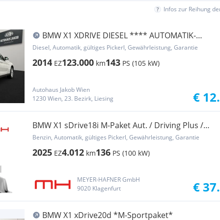
Infos zur Reihung d
BMW X1 XDRIVE DIESEL **** AUTOMATIK-
TEMPOMAT-LEDER ...
Diesel, Automatik, gültiges Pickerl, Gewährleistung, Garantie
2014
123.000
143
EZ
km
PS (105 kW)
Autohaus Jakob Wien
€ 12
1230 Wien, 23. Bezirk, Liesing
BMW X1 sDrive18i M-Paket Aut. / Driving Plus /
Spor...
Benzin, Automatik, gültiges Pickerl, Gewährleistung, Garantie
2025
4.012
136
EZ
km
PS (100 kW)
MEYER-HAFNER GmbH
€ 37
9020 Klagenfurt
BMW X1 xDrive20d *M-Sportpaket*