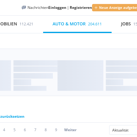
Nachrichten
Einloggen
|
Registrieren
Neue Anzeige aufgeb
OBILIEN
AUTO & MOTOR
JOBS
112.421
204.611
1
r zurücksetzen
4
5
6
7
8
9
Weiter