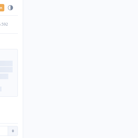
en
5.592