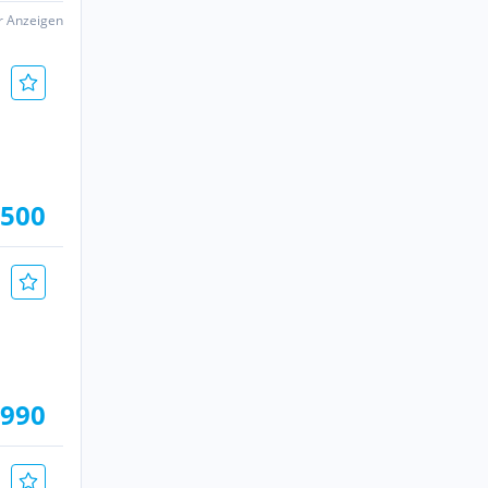
er Anzeigen
.500
.990