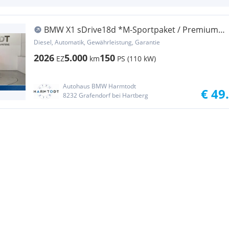
BMW X1 sDrive18d *M-Sportpaket / Premium-
Paket / AHV*
Diesel, Automatik, Gewährleistung, Garantie
2026
5.000
150
EZ
km
PS (110 kW)
Autohaus BMW Harmtodt
€ 49
8232 Grafendorf bei Hartberg