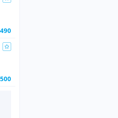
.490
.500