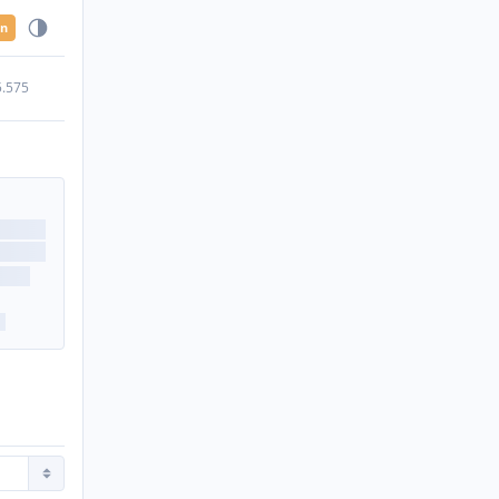
en
5.575