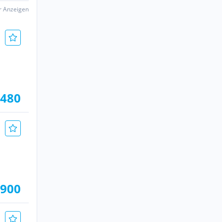
er Anzeigen
.480
.900