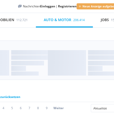
Nachrichten
Einloggen
|
Registrieren
Neue Anzeige aufgeb
OBILIEN
AUTO & MOTOR
JOBS
112.721
206.414
1
r zurücksetzen
4
5
6
7
8
9
Weiter