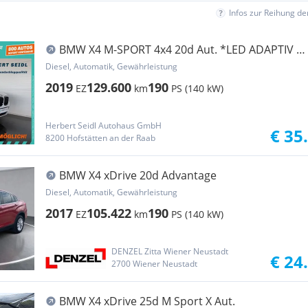
Infos zur Reihung d
BMW X4 M-SPORT 4x4 20d Aut. *LED ADAPTIV /
LEDER / ...
Diesel, Automatik, Gewährleistung
2019
129.600
190
EZ
km
PS (140 kW)
Herbert Seidl Autohaus GmbH
€ 35
8200 Hofstätten an der Raab
BMW X4 xDrive 20d Advantage
Diesel, Automatik, Gewährleistung
2017
105.422
190
EZ
km
PS (140 kW)
DENZEL Zitta Wiener Neustadt
€ 24
2700 Wiener Neustadt
BMW X4 xDrive 25d M Sport X Aut.