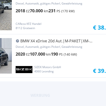
Diesel, Automatik, gültiges Pickerl, Gewährleistung
2018
70.000
231
EZ
km
PS (170 kW)
CAReza KFZ Handel
€ 38
8112 Gratwein
BMW X4 xDrive 20d Aut.|M-PAKET|XM-
SITZE|PANO|RFK|ACC
Diesel, Automatik, gültiges Pickerl, Gewährleistung
2020
107.000
190
EZ
km
PS (140 kW)
SIZEK Motors GmbH
€ 39
4060 Leonding