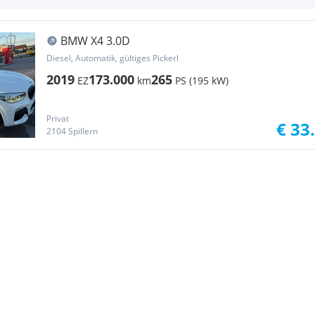
BMW X4 3.0D
Diesel, Automatik, gültiges Pickerl
2019
173.000
265
EZ
km
PS (195 kW)
Privat
€ 33
2104 Spillern