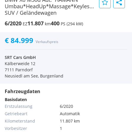
Umbau*HeadUp*Massage*Keyles...
SUV / Geländewagen
6/2020
11.807
400
EZ
km
PS (294 kW)
€ 84.999
Verkaufspreis
SRT Cars GmbH
Kälberweide 12
7111 Parndorf
Neusiedl am See, Burgenland
Fahrzeugdaten
Basisdaten
Erstzulassung
6/2020
Getriebeart
Automatik
Kilometerstand
11.807 km
Vorbesitzer
1