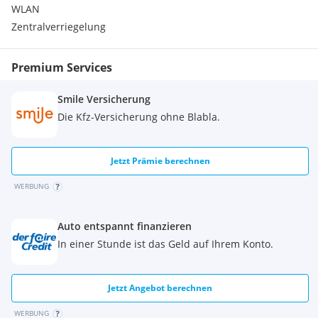
Begrüßungslicht
WLAN
Bremsbelagverschleißanzeige
Zentralverriegelung
Bremsenergierückgewinnung
Bremsscheiben vorn und hinten, innenbelüftet
Condition Based Service
Premium Services
ConnectedDrive Services
Crash-Sensor
Smile Versicherung
Doppelquerlenker-Vorderachse
Die Kfz-Versicherung ohne Blabla.
Doppeltonfanfare
Dynamische Bremsleuchten
Erweitertes Außenspiegelpaket
Jetzt Prämie berechnen
Fahrerlebnisschalter
Favoritentasten
WERBUNG
Fensterheber, elektrisch
Fondtüren mit mechanischer Kindersicherung
Fußmatten in Velours
Auto entspannt finanzieren
Geschwindigkeitsregelung mit Bremsfunktion
In einer Stunde ist das Geld auf Ihrem Konto.
Getränkehalter, jeweils 2 vorne und hinten
Handschuhkasten, abschließbar
Heckleuchten in LED-Technik
Jetzt Angebot berechnen
Heimleuchten
WERBUNG
iDrive Controller