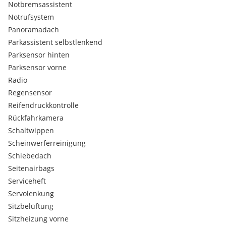
Notbremsassistent
Mittelarmlehne vorn
Notrufsystem
Motor 3,0 Ltr. - 294 kW Turbodiesel
Panoramadach
Nebelscheinwerfer LED
Park-Distance-Control (PDC) vorn und hinten
Parkassistent selbstlenkend
Parkassistent-Paket
Parksensor hinten
Parkbremse elektrisch
Parksensor vorne
Personalisierungssystem (Personal Profile)
Radio
Radstand 2975 mm
Regensensor
Reifendruck-Kontrollsystem
Rußpartikelfilter
Reifendruckkontrolle
Rücksitzlehne geteilt/klappbar (40:20:40)
Rückfahrkamera
Schadstoffarm nach Abgasnorm Euro 6d-TEMP
Schaltwippen
Scheibenwaschdüsen heizbar
Scheinwerferreinigung
SCR-System (AdBlue-Technologie)
Schiebedach
Seitenairbag vorn
Service-System: Apple CarPlay Information (Vorbereitung)
Seitenairbags
Service-System: Concierge Services
Serviceheft
Service-System: ConnectedDrive Services
Servolenkung
Service-System: Intelligenter Notruf inkl. TeleServices
Sitzbelüftung
Service-System: Real Time Traffic Information (RTTI)
Sitzheizung vorne
Service-System: Remote 3D View