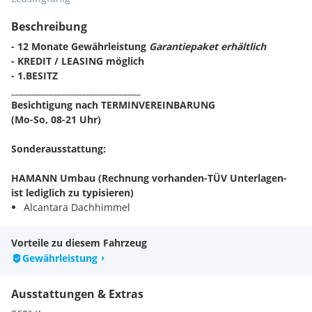
Beschreibung
- 12 Monate Gewährleistung
Garantiepaket erhältlich
- KREDIT / LEASING möglich
- 1.BESITZ
_______________________________
Besichtigung nach TERMINVEREINBARUNG
(Mo-So, 08-21 Uhr)
Sonderausstattung:
HAMANN Umbau (Rechnung vorhanden-TÜV Unterlagen-
ist lediglich zu typisieren)
Alcantara Dachhimmel
Anhängerkupplung elektr. 3.500Kg - gebrem.
Scheinwerfer Laserlicht
Vorteile zu diesem Fahrzeug
Panoramaglas elektrisch
Gewährleistung
Keyless Go & Keyless Start
Sitze vorn mit Massagefunktion
Ausstattungen & Extras
Sonnenschutzverglasung (hinten abgedunkelt)
Harman-Kardon Soundsystem