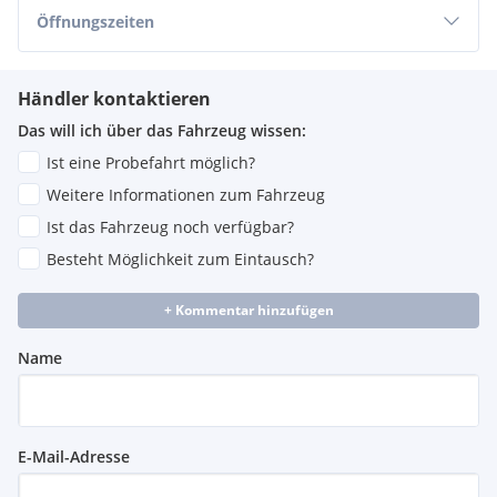
BMW Individual Dachhimmel anthrazit
Öffnungszeiten
BMW Individual Hochglanz Shadow Line
M Sportbremse
BMW Live Cockpit Professional
Händler kontaktieren
Einstiegsleisten mit BMW Schriftzug beleuchtet, vorn und
hinten
Das will ich über das Fahrzeug wissen:
Exterieurumfänge
Ist eine Probefahrt möglich?
Gepäckraum-Bodenplatte mit integrierter Ablageschale
Heckklappe zweiteilig
Weitere Informationen zum Fahrzeug
Komfortkissen für äußere Sitzplätze der zweiten Sitzreihe
Ist das Fahrzeug noch verfügbar?
Adaptives M Fahrwerk
Besteht Möglichkeit zum Eintausch?
Auspuffendrohr, sichtbar, trapezförmig, links und rechts,
in Cerium Grau
M Sportabgasanlage
+ Kommentar hinzufügen
Interieurleisten Aluminium Tetragon
USB- Anschluss
Name
E-Mail-Adresse