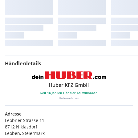
Radar-Parksensoren vorne
Vehicle-To-Load (V2L)
Keyless Entry & Keyless Start
LED Scheinwerfer mit Lichtautomatik
Abgedunkelte Heck- und Seitenscheiben
Kabelloses Laden für Smartphones (50W)
Forward Collison Warning (FCW)
Automatische Notbremsung (AEB)
Controlled Deceleration for Parking Brake (CDP)
Vehicle Dynamics Control (VDC)
Händlerdetails
Brake Override System (BOS)
Beifahrersitz mit 4-Wege-Sitzverstellung
Intelligent Power Brake System (IPB)
Huber KFZ GmbH
Rear Cross Traffic Alert/Brake (RCTA/RCTB)
Seit
16
Jahren Händler bei willhaben
360 Grad Kamera
Unternehmen
4 Fahrmodi
Android Auto & Apple Car Play
Adresse
Fahrersitz elektr verstellbar 8 Wege
Leobner Strasse 11
Smart Key
8712 Niklasdorf
18 Zoll Aluminiumfelgen
Leoben, Steiermark
Heckscheibenheizung