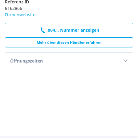
Referenz ID
Full LCD Informationsdisplay
8162866
Dirac Sound Effect (8 Lautsprecher)
Firmenwebsite
Direktes Fahrer-Müdigkeits-Management (DFM)
Anhänger-Stabilitätskontrollsystem (TSM)
Spurverlassensassistent (LDA)
004... Nummer anzeigen
Child Presence Detection (CPD)
6.6 kW On-Board-Charger
Mehr über diesen Händler erfahren
Öffnungszeiten