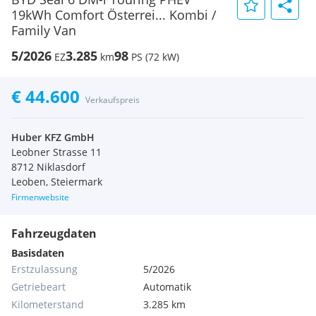
19kWh Comfort Österrei... Kombi /
Family Van
5/2026
3.285
98
EZ
km
PS (72 kW)
€ 44.600
Verkaufspreis
Huber KFZ GmbH
Leobner Strasse 11
8712 Niklasdorf
Leoben, Steiermark
Firmenwebsite
Fahrzeugdaten
Basisdaten
Erstzulassung
5/2026
Getriebeart
Automatik
Kilometerstand
3.285 km