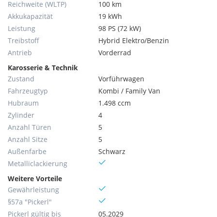
Reichweite (WLTP)
100 km
Akkukapazität
19 kWh
Leistung
98 PS (72 kW)
Treibstoff
Hybrid Elektro/Benzin
Antrieb
Vorderrad
Karosserie & Technik
Zustand
Vorführwagen
Fahrzeugtyp
Kombi / Family Van
Hubraum
1.498 ccm
Zylinder
4
Anzahl Türen
5
Anzahl Sitze
5
Außenfarbe
Schwarz
Metallic­lackierung
Weitere Vorteile
Gewährleistung
§57a "Pickerl"
Pickerl gültig bis
05.2029