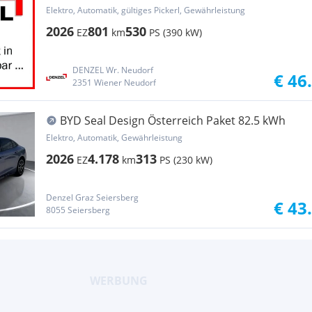
AWD
Elektro, Automatik, gültiges Pickerl, Gewährleistung
2026
801
530
EZ
km
PS (390 kW)
DENZEL Wr. Neudorf
€ 46
2351 Wiener Neudorf
BYD Seal Design Österreich Paket 82.5 kWh
Elektro, Automatik, Gewährleistung
2026
4.178
313
EZ
km
PS (230 kW)
Denzel Graz Seiersberg
€ 43
8055 Seiersberg