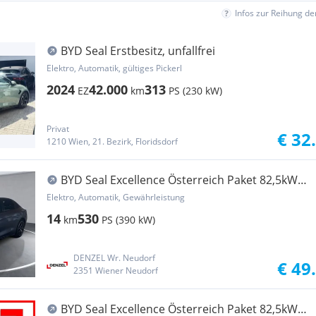
Infos zur Reihung d
BYD Seal Erstbesitz, unfallfrei
Elektro, Automatik, gültiges Pickerl
2024
42.000
313
EZ
km
PS (230 kW)
Privat
€ 32
1210 Wien, 21. Bezirk, Floridsdorf
BYD Seal Excellence Österreich Paket 82,5kWh
AWD
Elektro, Automatik, Gewährleistung
14
530
km
PS (390 kW)
DENZEL Wr. Neudorf
€ 49
2351 Wiener Neudorf
BYD Seal Excellence Österreich Paket 82,5kWh