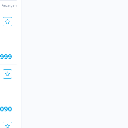
er Anzeigen
.999
.090