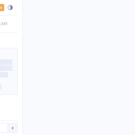
en
5.541