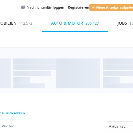
Nachrichten
Einloggen
|
Registrieren
Neue Anzeige aufgeb
OBILIEN
AUTO & MOTOR
JOBS
112.572
206.427
1
r zurücksetzen
Weiter