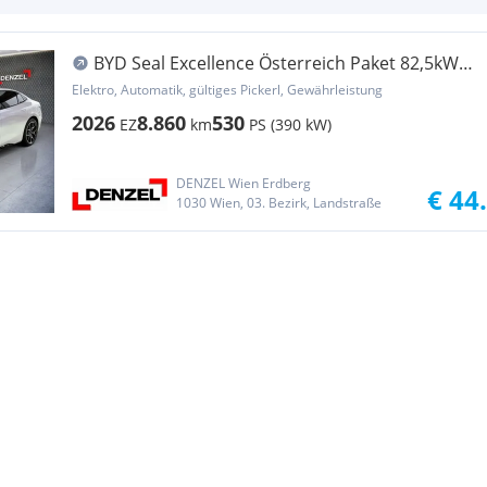
BYD Seal Excellence Österreich Paket 82,5kWh
AWD
Elektro, Automatik, gültiges Pickerl, Gewährleistung
2026
8.860
530
EZ
km
PS (390 kW)
DENZEL Wien Erdberg
€ 44
1030 Wien, 03. Bezirk, Landstraße