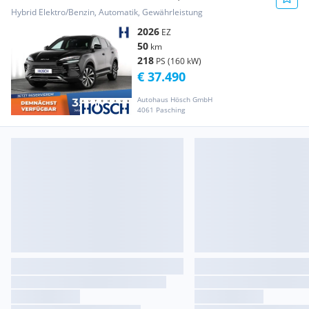
LEDER JETZT Z...
Hybrid Elektro/Benzin, Automatik, Gewährleistung
2026
EZ
50
km
218
PS (160 kW)
€ 37.490
Autohaus Hösch GmbH
4061 Pasching