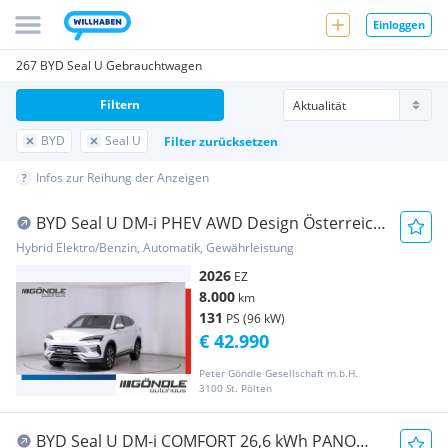
Einloggen
267 BYD Seal U Gebrauchtwagen
Filtern
BYD
Seal U
Filter zurücksetzen
Infos zur Reihung der Anzeigen
BYD Seal U DM-i PHEV AWD Design Österreich
Pak
Hybrid Elektro/Benzin, Automatik, Gewährleistung
2026
EZ
8.000
km
131
PS (96 kW)
€ 42.990
Peter Göndle Gesellschaft m.b.H.
3100 St. Pölten
BYD Seal U DM-i COMFORT 26,6 kWh PANO