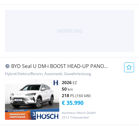
BYD Seal U DM-i BOOST HEAD-UP PANO
LEDER NEUWAGEN ++
Hybrid Elektro/Benzin, Automatik, Gewährleistung
2026
EZ
50
km
218
PS (160 kW)
€ 35.990
Autohaus Hösch GmbH
2512 Tribuswinkel