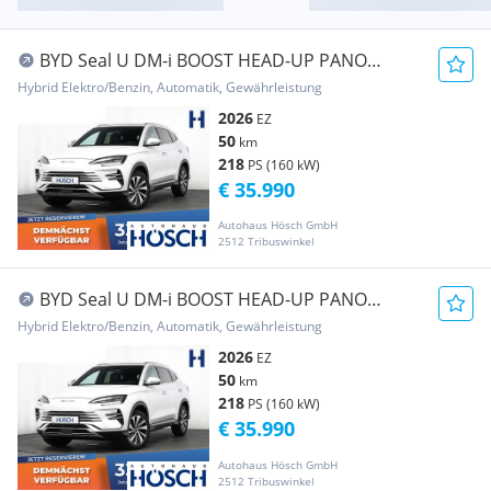
BYD Seal U DM-i BOOST HEAD-UP PANO
LEDER TOP-DEAL++
Hybrid Elektro/Benzin, Automatik, Gewährleistung
2026
EZ
50
km
218
PS (160 kW)
€ 35.990
Autohaus Hösch GmbH
2512 Tribuswinkel
BYD Seal U DM-i BOOST HEAD-UP PANO
LEDER GELEGENHEIT++
Hybrid Elektro/Benzin, Automatik, Gewährleistung
2026
EZ
50
km
218
PS (160 kW)
€ 35.990
Autohaus Hösch GmbH
2512 Tribuswinkel