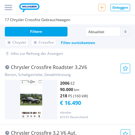
Einloggen
17 Chrysler Crossfire Gebrauchtwagen
Filtern
Chrysler
Crossfire
Filter zurücksetzen
Infos zur Reihung der Anzeigen
Chrysler Crossfire Roadster 3.2V6
Benzin, Schaltgetriebe, Gewährleistung
2006
EZ
90.000
km
218
PS (160 kW)
€ 16.490
Händler
82539 Deutschland
Chrysler Crossfire 3,2 V6 Aut.