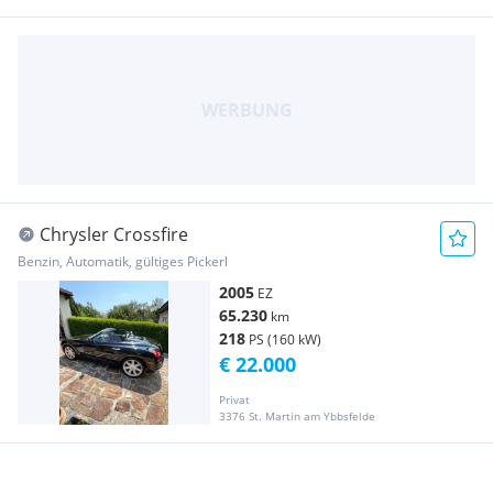
Chrysler Crossfire
Benzin, Automatik, gültiges Pickerl
2005
EZ
65.230
km
218
PS (160 kW)
€ 22.000
Privat
3376 St. Martin am Ybbsfelde