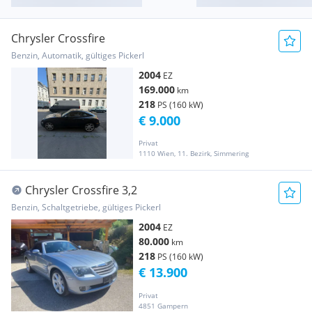
Chrysler Crossfire
Benzin, Automatik, gültiges Pickerl
2004
EZ
169.000
km
218
PS (160 kW)
€ 9.000
Privat
1110 Wien, 11. Bezirk, Simmering
Chrysler Crossfire 3,2
Benzin, Schaltgetriebe, gültiges Pickerl
2004
EZ
80.000
km
218
PS (160 kW)
€ 13.900
Privat
4851 Gampern