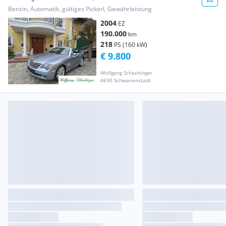
Benzin, Automatik, gültiges Pickerl, Gewährleistung
2004
EZ
190.000
km
218
PS (160 kW)
€ 9.800
Wolfgang Schachinger
4690 Schwanenstadt