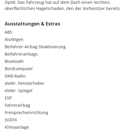
Optik: Das Fahrzeug hat auf dem Dach einen leichten,
oberflächlichen Hagelschaden, den der Vorbesitzer bereits
übernommen hat. Er schränkt die Funktion logischerweise in
keiner Weise ein und fällt im Alltag kaum auf – dafür ist er
Ausstattungen & Extras
hier bereits im absolut fairen Preis berücksichtigt!
ABS
Technik: Der spritzige 3-Zylinder-Motor läuft absolut
Alufelgen
zuverlässig und sparsam. Er wurde stets pfleglich behandelt.
Beifahrer-Airbag Deaktivierung
Beifahrerairbags
Leichter Ölverbrauch!
Bluetooth
Bordcomputer
DAB-Radio
elektr. Fensterheber
elektr. Spiegel
ESP
Fahrerairbag
Freisprecheinrichtung
ISOFIX
Klimaanlage