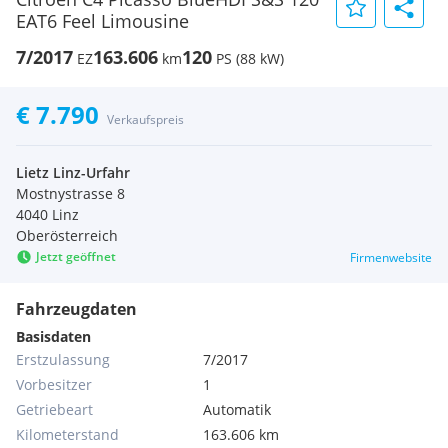
EAT6 Feel Limousine
7/2017
163.606
120
EZ
km
PS (88 kW)
€ 7.790
Verkaufspreis
Lietz Linz-Urfahr
Mostnystrasse 8
4040 Linz
Oberösterreich
Jetzt geöffnet
Firmenwebsite
Fahrzeugdaten
Basisdaten
Erstzulassung
7/2017
Vorbesitzer
1
Getriebeart
Automatik
Kilometerstand
163.606 km