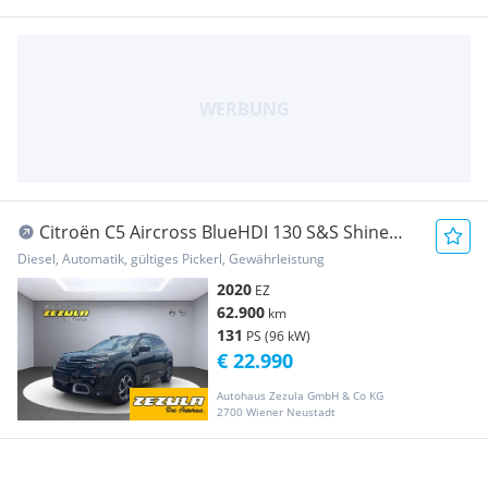
Citroën C5 Aircross BlueHDI 130 S&S Shine
EAT8 Aut.
Diesel, Automatik, gültiges Pickerl, Gewährleistung
2020
EZ
62.900
km
131
PS (96 kW)
€ 22.990
Autohaus Zezula GmbH & Co KG
2700 Wiener Neustadt