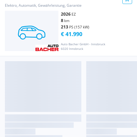
Range 73,7kWh Max
Elektro, Automatik, Gewährleistung, Garantie
2026
EZ
8
km
213
PS (157 kW)
€ 41.990
Auto Bacher GmbH - Innsbruck
6020 Innsbruck