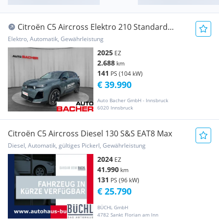
Citroën C5 Aircross Elektro 210 Standard
Range MAX
Elektro, Automatik, Gewährleistung
2025
EZ
2.688
km
141
PS (104 kW)
€ 39.990
Auto Bacher GmbH - Innsbruck
6020 Innsbruck
Citroën C5 Aircross Diesel 130 S&S EAT8 Max
Diesel, Automatik, gültiges Pickerl, Gewährleistung
2024
EZ
41.990
km
131
PS (96 kW)
€ 25.790
BÜCHL GmbH
4782 Sankt Florian am Inn