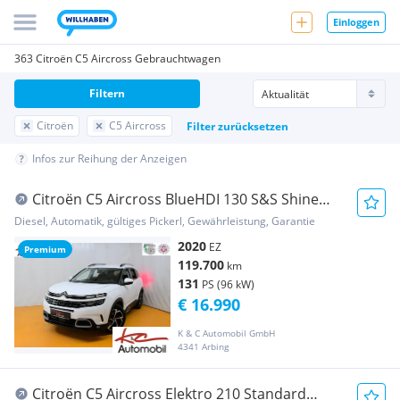
Einloggen
363 Citroën C5 Aircross Gebrauchtwagen
Filtern
Citroën
C5 Aircross
Filter zurücksetzen
Infos zur Reihung der Anzeigen
Citroën C5 Aircross BlueHDI 130 S&S Shine
EAT8 Aut.
Diesel, Automatik, gültiges Pickerl, Gewährleistung, Garantie
2020
EZ
Premium
119.700
km
131
PS (96 kW)
€ 16.990
K & C Automobil GmbH
4341 Arbing
Citroën C5 Aircross Elektro 210 Standard