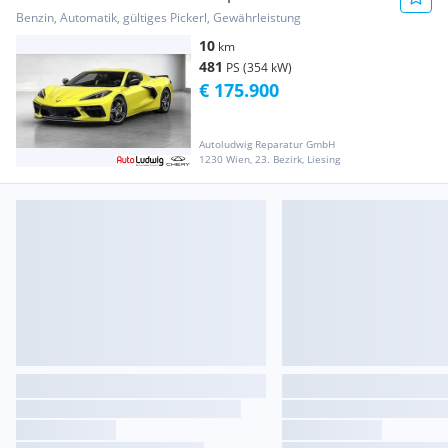
Europamodell jetzt...
Benzin, Automatik, gültiges Pickerl, Gewährleistung
10
km
481
PS (354 kW)
€ 175.900
Autoludwig Reparatur GmbH
1230 Wien, 23. Bezirk, Liesing