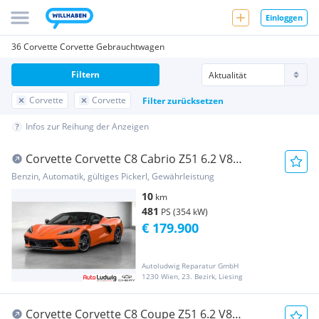
Einloggen
36 Corvette Corvette Gebrauchtwagen
Filtern
Corvette
Corvette
Filter zurücksetzen
Infos zur Reihung der Anzeigen
Corvette Corvette C8 Cabrio Z51 6.2 V8
Europamodell jetz...
Benzin, Automatik, gültiges Pickerl, Gewährleistung
10
km
481
PS (354 kW)
€ 179.900
Autoludwig Reparatur GmbH
1230 Wien, 23. Bezirk, Liesing
Corvette Corvette C8 Coupe Z51 6.2 V8