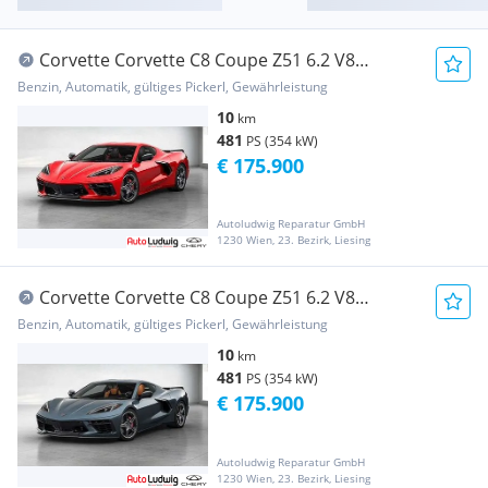
Corvette Corvette C8 Coupe Z51 6.2 V8
Europamodell jetzt...
Benzin, Automatik, gültiges Pickerl, Gewährleistung
10
km
481
PS (354 kW)
€ 175.900
Autoludwig Reparatur GmbH
1230 Wien, 23. Bezirk, Liesing
Corvette Corvette C8 Coupe Z51 6.2 V8
Europamodell jetzt...
Benzin, Automatik, gültiges Pickerl, Gewährleistung
10
km
481
PS (354 kW)
€ 175.900
Autoludwig Reparatur GmbH
1230 Wien, 23. Bezirk, Liesing