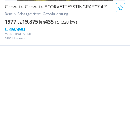
Corvette Corvette *CORVETTE*STINGRAY*7.4l*BIG*BLOCK*454*SCHALTER*
Benzin, Schaltgetriebe, Gewährleistung
1977
19.875
435
EZ
km
PS (320 kW)
€ 49.990
MOTOHAWK GmbH
7502 Unterwart