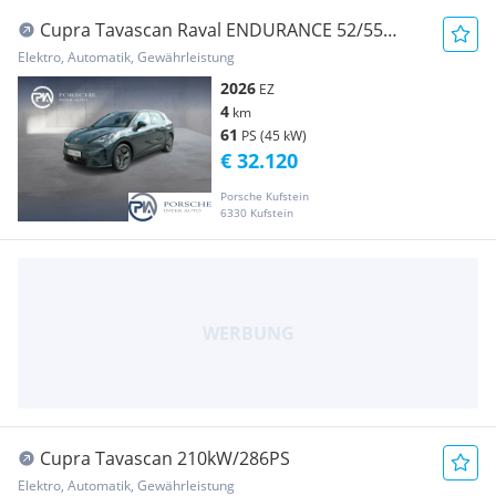
Cupra Tavascan Raval ENDURANCE 52/55
155kW/210 PS
Elektro, Automatik, Gewährleistung
2026
EZ
4
km
61
PS (45 kW)
€ 32.120
Porsche Kufstein
6330 Kufstein
Cupra Tavascan 210kW/286PS
Elektro, Automatik, Gewährleistung