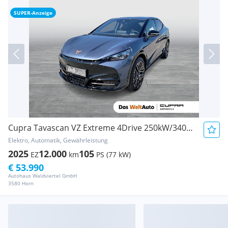
SUPER-Anzeige
Cupra Tavascan VZ Extreme 4Drive 250kW/340PS
Elektro, Automatik, Gewährleistung
2025
12.000
105
EZ
km
PS (77 kW)
€ 53.990
Autohaus Waldviertel GmbH
3580 Horn