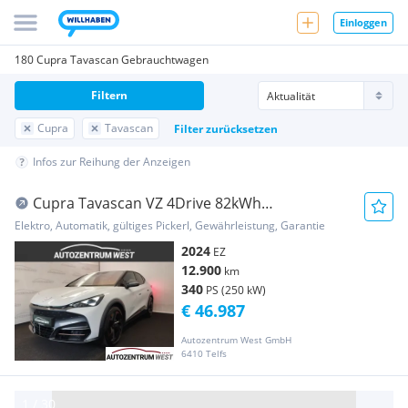
Einloggen
180 Cupra Tavascan Gebrauchtwagen
Filtern
Cupra
Tavascan
Filter zurücksetzen
Infos zur Reihung der Anzeigen
Cupra Tavascan VZ 4Drive 82kWh
*Adrenaline*...Matrix/...
Elektro, Automatik, gültiges Pickerl, Gewährleistung, Garantie
2024
EZ
12.900
km
340
PS (250 kW)
€ 46.987
Autozentrum West GmbH
6410 Telfs