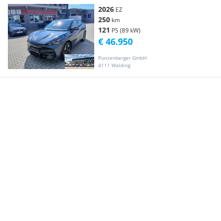
2026
EZ
250
km
121
PS (89 kW)
€ 46.950
Punzenberger GmbH
4111 Walding