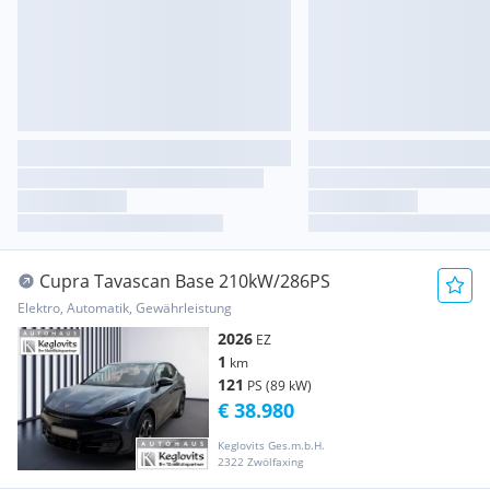
Cupra Tavascan Base 210kW/286PS
Elektro, Automatik, Gewährleistung
2026
EZ
1
km
121
PS (89 kW)
€ 38.980
Keglovits Ges.m.b.H.
2322 Zwölfaxing