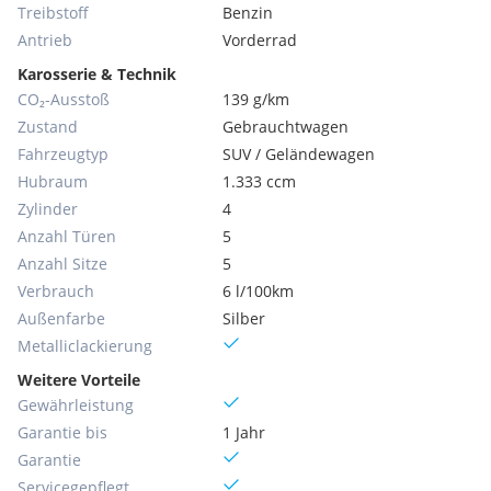
Treibstoff
Benzin
Antrieb
Vorderrad
Karosserie & Technik
CO₂-Ausstoß
139 g/km
Zustand
Gebrauchtwagen
Fahrzeugtyp
SUV / Geländewagen
Hubraum
1.333 ccm
Zylinder
4
Anzahl Türen
5
Anzahl Sitze
5
Verbrauch
6 l/100km
Außenfarbe
Silber
Metallic­lackierung
Weitere Vorteile
Gewährleistung
Garantie bis
1 Jahr
Garantie
Servicegepflegt