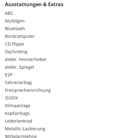
Ausstattungen & Extras
- Nach Kauf Betreuung Ihres Autos durch unsere
ABS
Fachwerkstätten inkl. Lack- u. Spenglerei,
Alufelgen
Reifeneinlagerung, Pickerl
Bluetooth
Bordcomputer
- Eintausch Ihres alten Fahrzeugs zu fairen Marktpreisen
CD Player
- Günstige Finanzierungs- u. Versicherungsangebote auch
Dachreling
ohne Anzahlung
elektr. Fensterheber
elektr. Spiegel
Für weitere Informationen, Besichtigung und Probefahrt steht
ESP
Ihnen unser Verkaufsteam
Fahrerairbag
unter TEL.: 0316 252425 – 2105, E-Mail: gerne zur Verfügung.
Freisprecheinrichtung
Extras:
ISOFIX
Metallic
Klimaanlage
Kopfairbags
Lederlenkrad
Metallic-Lackierung
Mittelarmlehne