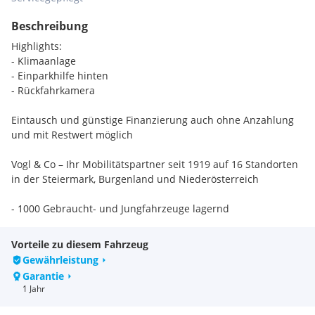
Beschreibung
Highlights:
- Klimaanlage
- Einparkhilfe hinten
- Rückfahrkamera
Eintausch und günstige Finanzierung auch ohne Anzahlung
und mit Restwert möglich
Vogl & Co – Ihr Mobilitätspartner seit 1919 auf 16 Standorten
in der Steiermark, Burgenland und Niederösterreich
- 1000 Gebraucht- und Jungfahrzeuge lagernd
- Persönliche Beratung durch kompetente
Vorteile zu diesem Fahrzeug
Automobilverkäufer vor Ort
Gewährleistung
Garantie
- Von Meisterhand geprüft mit 120 Punkte Check
1 Jahr
- 12 Monate All-In Garantie