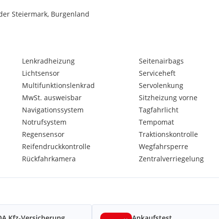
n der Steiermark, Burgenland
Lenkradheizung
Seitenairbags
Lichtsensor
Serviceheft
Multifunktionslenkrad
Servolenkung
MwSt. ausweisbar
Sitzheizung vorne
Navigationssystem
Tagfahrlicht
Notrufsystem
Tempomat
Regensensor
Traktionskontrolle
Reifendruckkontrolle
Wegfahrsperre
Rückfahrkamera
Zentralverriegelung
A Kfz-Versicherung
Ankaufstest