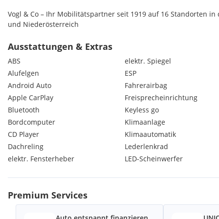
Vogl & Co – Ihr Mobilitätspartner seit 1919 auf 16 Standorten i
und Niederösterreich
- 1000 Gebraucht- und Jungfahrzeuge lagernd
Ausstattungen & Extras
ABS
elektr. Spiegel
- Persönliche Beratung durch kompetente
Alufelgen
ESP
Automobilverkäufer vor Ort
Android Auto
Fahrerairbag
- Von Meisterhand geprüft mit 120 Punkte Check
Apple CarPlay
Freisprecheinrichtung
Bluetooth
Keyless go
- 12 Monate All-In Garantie
Bordcomputer
Klimaanlage
CD Player
Klimaautomatik
- Nach Kauf Betreuung Ihres Autos durch unsere
Dachreling
Lederlenkrad
Fachwerkstätten inkl. Lack- u. Spenglerei,
Reifeneinlagerung, Pickerl
elektr. Fensterheber
LED-Scheinwerfer
- Eintausch Ihres alten Fahrzeugs zu fairen Marktpreisen
Premium Services
- Günstige Finanzierungs- u. Versicherungsangebote auch
ohne Anzahlung
Auto entspannt finanzieren
UNIQ