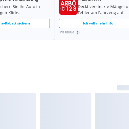
nen Hr. Nestler, , der Fr.
ichern Sie Ihr Auto in
Deckt versteckte Mängel 
gen Klicks.
Fehler am Fahrzeug auf
ne-Rabatt sichern
Ich will mehr Info
WERBUNG
irbag, deaktivierbar