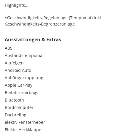
Highlights....
*Geschwindigkeits-Regelanlage (Tempomat) inkl.
Geschwindigkeits-Begrenzeranlage
*Induktionsladeschale für Smartphone
Ausstattungen & Extras
ABS
*Fahrassistenz-System: Müdigkeitserkennungs-Sensor mit
Warneinrichtung
Abstandstempomat
Alufelgen
*LM-Felgen 20 Zoll (neuwertig)
Android Auto
Anhängerkupplung
*Focal Soundsystem
Apple CarPlay
*Sitz-Paket: Sitze, Außenspiegel elektr. verstellbar
Beifahrerairbags
Bluetooth
*Ausstattungs-Paket: DS Inspiration Rivoli
Bordcomputer
Dachreling
*Modularitäts-Paket
elektr. Fensterheber
Elektr. Heckklappe
*Advanced Safety-Paket E-Tense