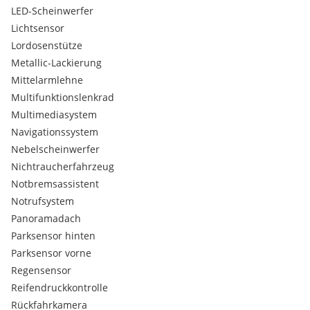
LED-Scheinwerfer
*Sitze vorn mit Sitzheizung und Sitzbelüftung
Lichtsensor
Lordosenstütze
*Anhängerkupplung
Metallic-Lackierung
*Panorama-Glasdach
Mittelarmlehne
Multifunktionslenkrad
*Ambiente-Beleuchtung Türverkleidung vorn
Multimediasystem
Navigationssystem
Weitaus besseres Preis-/Leistungsverhältnis als jeder VW
Tiguan, Ford Kuga, Audi Q3/5, BMW X1 usw…
Nebelscheinwerfer
Nichtraucherfahrzeug
Trotz sorgfältigster Prüfung können inhaltliche Irrtürmer der
Notbremsassistent
Anzeige nicht ausgeschlossen werden.
Notrufsystem
Panoramadach
Parksensor hinten
Parksensor vorne
Regensensor
Reifendruckkontrolle
Rückfahrkamera