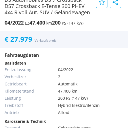
DS7 Crossback E-Tense 300 PHEV
4x4 Rivoli Aut. SUV / Geländewagen
04/2022
47.400
200
EZ
km
PS (147 kW)
€ 27.979
Verkaufspreis
Fahrzeugdaten
Basisdaten
Erstzulassung
04/2022
Vorbesitzer
2
Getriebeart
Automatik
Kilometerstand
47.400 km
Leistung
200 PS (147 kW)
Treibstoff
Hybrid Elektro/Benzin
Antrieb
Allrad
Karosserie & Technik
Zustand
Gebrauchtwagen