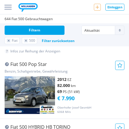
Einloggen
644 Fiat 500 Gebrauchtwagen
Filtern
Fiat
500
Filter zurücksetzen
Infos zur Reihung der Anzeigen
Fiat 500 Pop Star
Benzin, Schaltgetriebe, Gewährleistung
2012
EZ
82.000
km
69
PS (51 kW)
€ 7.990
Oberhofer Josef GesmbH
6068 Mils
Fiat 500 HYBRID HB TORINO