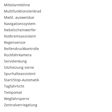
Jaquard Stoffsitze Fiat Monogram
Mittelarmlehne
Multifunktionslenkrad
MwSt. ausweisbar
Navigationssystem
Nebelscheinwerfer
Notbremsassistent
Regensensor
Reifendruckkontrolle
Rückfahrkamera
Servolenkung
Sitzheizung vorne
Spurhalteassistent
Start/Stop-Automatik
Tagfahrlicht
Tempomat
Wegfahrsperre
Zentralverriegelung