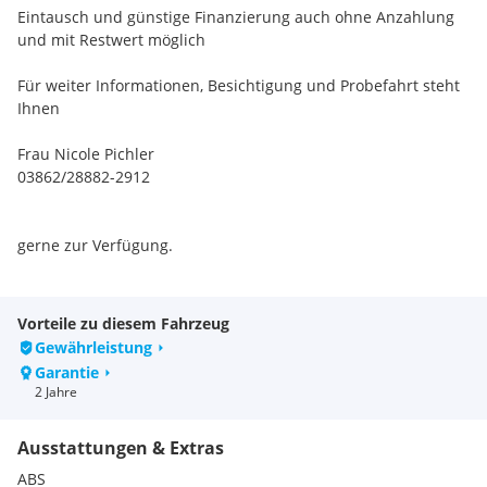
Eintausch und günstige Finanzierung auch ohne Anzahlung
und mit Restwert möglich
Für weiter Informationen, Besichtigung und Probefahrt steht
Ihnen
Frau Nicole Pichler
03862/28882-2912
gerne zur Verfügung.
Irrtümer, Zwischenverkauf, Satz- und Druckfehler
vorbehalten!
Vorteile zu diesem Fahrzeug
Gewährleistung
Alle Autos unter
Garantie
2 Jahre
Serienausstattungen:
Elektrische Feststellbremse
Ausstattungen & Extras
LED Rückleuchten
Lenkrad mit hochwertigem Soft Touch Bezug
ABS