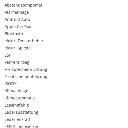
Reifenpannen-Kit Fix&Go
Abstandstempomat
4 Lautsprecher vorne
Alarmanlage
4-fach verstellbarer Beifahrersitz
Android Auto
6 Airbags
Apple CarPlay
6 Gang Doppelkupplungautomatik eDCT
6-fach verstellbarer Fahrersitz
Bluetooth
7" TFT Kombiinstrument
elektr. Fensterheber
B Säule glanzschwarz
elektr. Spiegel
E-Call: Automatischer Notruf & SOS-Taste
ESP
Rückbank umklappbar 60/40
Fahrerairbag
Armaturenbretteinlage in Wagenfarbe
Außenspiegelgehäuse glanzschwarz
Freisprecheinrichtung
3. Kopfstütze Rückbank
Frontscheibenheizung
Colour Therapy (LED Ambientbeleuchtung , 8 Farben zur
ISOFIX
Auswahl)
Klimaanlage
LED Dachhimmelbeleuchtung
Klimaautomatik
LED Nebelleuchten mit Abbiegefunktion
Höhenverstellbar Kofferraumboden
Leasingfähig
Rahmenloser, selbst dimmender Rückspiegel
Lederausstattung
LED Blinklichter
Lederlenkrad
Abdeckung Mittelkonsole
LED-Scheinwerfer