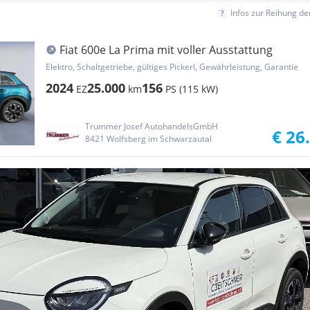
Infos zur Reihung d
Fiat 600e La Prima mit voller Ausstattung
Elektro, Schaltgetriebe, gültiges Pickerl, Gewährleistung, Garantie
2024
25.000
156
EZ
km
PS (115 kW)
Trummer Josef AutohandelsGmbH
€ 26
8421 Wolfsberg im Schwarzautal