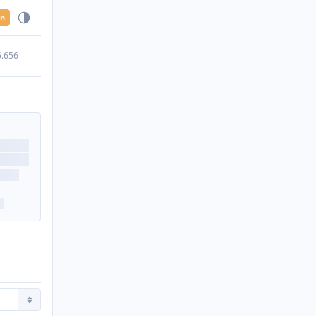
en
5.656