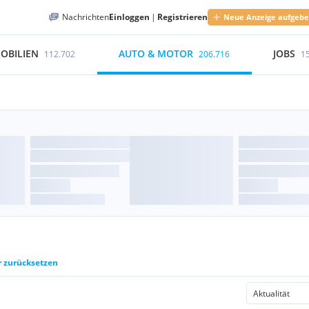
Nachrichten
Einloggen
|
Registrieren
Neue Anzeige aufgeb
OBILIEN
AUTO & MOTOR
JOBS
112.702
206.716
1
r zurücksetzen