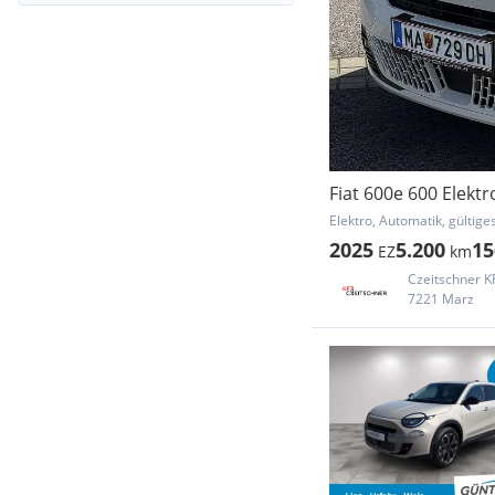
Fiat 600e 600 Elekt
Elektro, Automatik, gültige
2025
5.200
15
EZ
km
Czeitschner 
7221 Marz