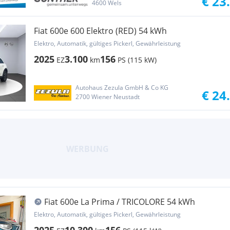
€ 23
4600 Wels
Fiat 600e 600 Elektro (RED) 54 kWh
Elektro, Automatik, gültiges Pickerl, Gewährleistung
2025
3.100
156
EZ
km
PS (115 kW)
Autohaus Zezula GmbH & Co KG
€ 24
2700 Wiener Neustadt
Fiat 600e La Prima / TRICOLORE 54 kWh
Elektro, Automatik, gültiges Pickerl, Gewährleistung