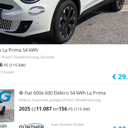
ro La Prima 54 kWh
s Pickerl, Gewährleistung, Garantie
6
PS (115 kW)
KFZ GmbH
€ 29
Fiat 600e 600 Elektro 54 kWh La Prima
Elektro, Automatik, gültiges Pickerl, Gewährleistung
2025
11.087
156
EZ
km
PS (115 kW)
Auto Günther GmbH