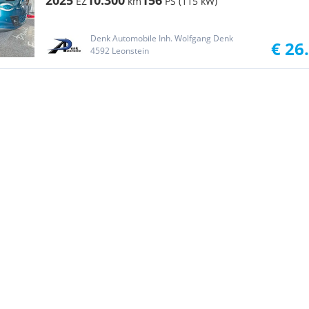
2025
10.300
156
EZ
km
PS (115 kW)
Denk Automobile Inh. Wolfgang Denk
€ 26
4592 Leonstein