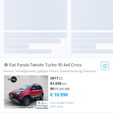
Fiat Panda TwinAir Turbo 90 4x4 Cross
Benzin, Schaltgetriebe, gültiges Pickerl, Gewährleistung, Garantie
2017
EZ
81.038
km
90
PS (66 kW)
€ 10.990
Auto Zangerl GmbH
6500 Grins