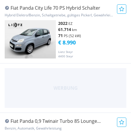
Fiat Panda City Life 70 PS Hybrid Schalter
Hybrid Elektro/Benzin, Schaltgetriebe, gültiges Pickerl, Gewährleistung
2022
EZ
61.714
km
71
PS (52 kW)
€ 8.990
Lietz Steyr
4400 Steyr
Fiat Panda 0,9 Twinair Turbo 85 Lounge
Dualogic
Benzin, Automatik, Gewährleistung