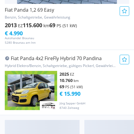
Fiat Panda 1,2 69 Easy
Benzin, Schaltgetriebe, Gewährleistung
2013
115.600
69
EZ
km
PS (51 kW)
€ 4.990
Autohandel Braunau
5280 Braunau am Inn
Fiat Panda 4x2 FireFly Hybrid 70 Pandina
Hybrid Elektro/Benzin, Schaltgetriebe, gültiges Pickerl, Gewährleistung
2025
EZ
10.760
km
69
PS (51 kW)
€ 15.990
Jörg Sapper GmbH
8740 Zeltweg