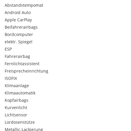
Autonomer Not-Bremsassistent (AEB)
Abstandstempomat
Außenspiegel elektrisch verstellbar und beheizbar
Android Auto
Außenspiegelgehäuse in Matt Hellgrau
Apple CarPlay
Außentemperatursensor
Beifahrerairbags
B-Säule in Schwarz
Dachhimmel hochwertig
Bordcomputer
Dachreling erhöht in Schwarz
elektr. Spiegel
Drei Kopfstützen im Fond
ESP
ESC (elektronisches Stabilitätskontrolle)
Fahrerairbag
Elektrische Servolenkung mit City Modus
Fernlichtassistent
Fahrersitz höhenverstellbar
Fahrwerk Höherlegung (37mm mehr Bodenfreiheit)
Freisprecheinrichtung
Fensterheber hinten elektrisch
ISOFIX
Fensterheber vorne elektrisch
Klimaanlage
Fernbedienung für Zentralverriegelung (4-Türen)
Klimaautomatik
Follow-me-Home-Schaltung der Scheinwerfer
Kopfairbags
Garmin Logo auf der B-Säule
Gurtstraffer Gurtkraftbegrenzer vorne
Kurvenlicht
Handgriffe innen gedämpft anklappbar
Lichtsensor
Induktive Ladefunktion für Smartphone
Lordosenstütze
Innenspiegel automatisch abblendend
Metallic-Lackierung