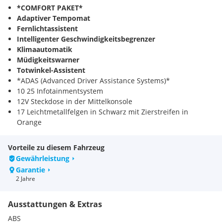
*COMFORT PAKET*
Adaptiver Tempomat
Fernlichtassistent
Intelligenter Geschwindigkeitsbegrenzer
Klimaautomatik
Müdigkeitswarner
Totwinkel-Assistent
*ADAS (Advanced Driver Assistance Systems)*
10 25 Infotainmentsystem
12V Steckdose in der Mittelkonsole
17 Leichtmetallfelgen in Schwarz mit Zierstreifen in
Orange
7 TFT-Farb-Multifunktionsinstrumenteneinheit
ABS + EBD (elektronischer Bremskraftverteiler)
Vorteile zu diesem Fahrzeug
Airbags für Fahrer- und Beifahrer
Gewährleistung
Airbags für den Kopfbereich vorne und hinten
Garantie
Airbags für den Seitenbereich vorne
2 Jahre
Apple CarPlay und Android Auto
Armaturenbrett in Soft-Touch
Ausstattungen & Extras
Automatische Aktivierung der Warnblinkanlage bei
Notbremsung
ABS