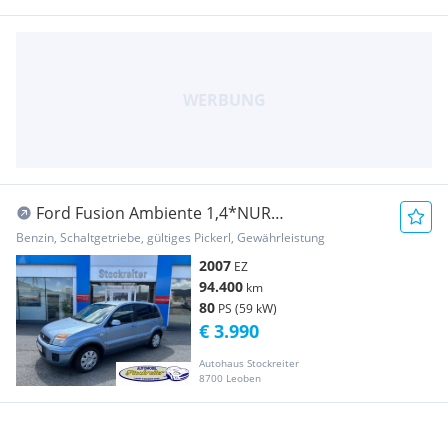
Ford Fusion Ambiente 1,4*NUR
94.000KM*Klima*Pickerl ...
Benzin, Schaltgetriebe, gültiges Pickerl, Gewährleistung
2007
EZ
94.400
km
80
PS (59 kW)
€ 3.990
Autohaus Stockreiter
8700 Leoben