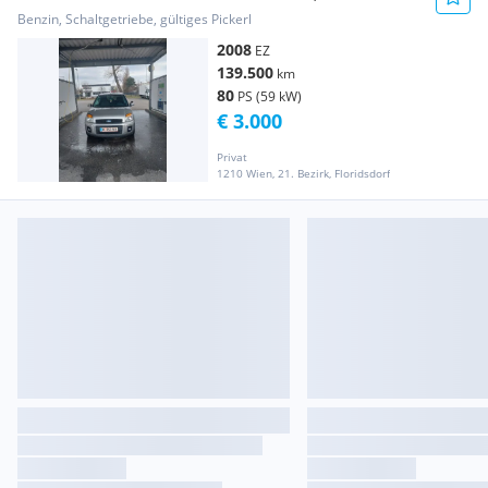
Klein-/Kompaktwagen
Benzin, Schaltgetriebe, gültiges Pickerl
2008
EZ
139.500
km
80
PS (59 kW)
€ 3.000
Privat
1210 Wien, 21. Bezirk, Floridsdorf