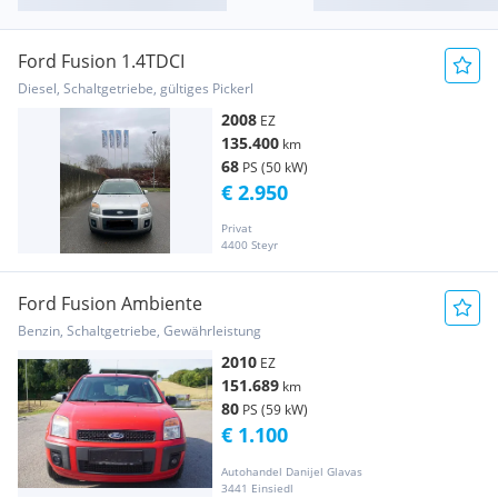
Ford Fusion 1.4TDCI
Diesel, Schaltgetriebe, gültiges Pickerl
2008
EZ
135.400
km
68
PS (50 kW)
€ 2.950
Privat
4400 Steyr
Ford Fusion Ambiente
Benzin, Schaltgetriebe, Gewährleistung
2010
EZ
151.689
km
80
PS (59 kW)
€ 1.100
Autohandel Danijel Glavas
3441 Einsiedl