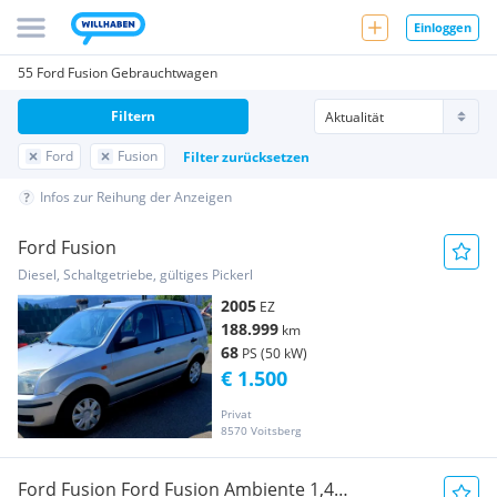
Einloggen
55 Ford Fusion Gebrauchtwagen
Filtern
Ford
Fusion
Filter zurücksetzen
Infos zur Reihung der Anzeigen
Ford Fusion
Diesel, Schaltgetriebe, gültiges Pickerl
2005
EZ
188.999
km
68
PS (50 kW)
€ 1.500
Privat
8570 Voitsberg
Ford Fusion Ford Fusion Ambiente 1,4