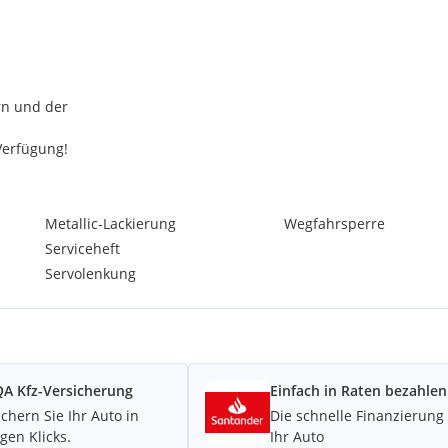
rn und der
Verfügung!
e Terminvereinbarung
Metallic-Lackierung
Wegfahrsperre
ch
Serviceheft
Servolenkung
enverkauf vorbehalten.
A Kfz-Versicherung
Einfach in Raten bezahlen
ichern Sie Ihr Auto in
Die schnelle Finanzierung 
gen Klicks.
Ihr Auto