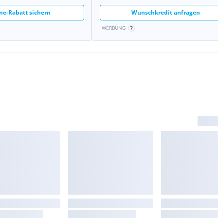
ne-Rabatt sichern
Wunschkredit anfragen
WERBUNG
d Kraftbegrenzer