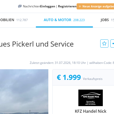
Nachrichten
Einloggen
|
Registrieren
Neue Anzeige aufgeb
OBILIEN
AUTO & MOTOR
JOBS
112.787
208.223
1
ues Pickerl und Service
Zuletzt geändert:
31.07.2026, 18:10 Uhr
|
willhaben-Code:
€ 1.999
Verkaufspreis
KFZ Handel Nick