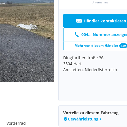
Unternehmen
Händler kontaktieren
004... Nummer anzeige
Mehr von diesem Händler
129
Dingfurtherstraße 36
3304 Hart
Amstetten, Niederösterreich
Vorteile zu diesem Fahrzeug
Gewährleistung
Vorderrad