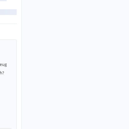
zeug
h?