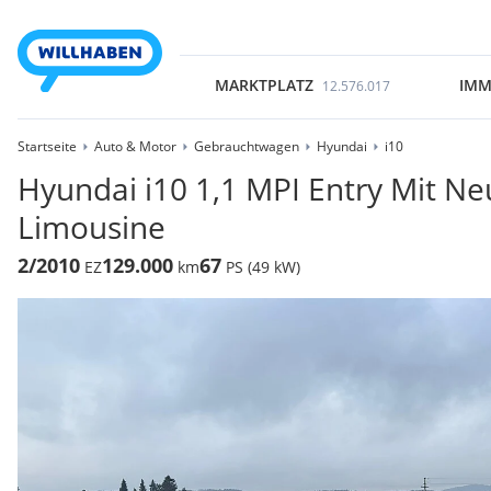
MARKTPLATZ
IMM
12.576.017
Startseite
Auto & Motor
Gebrauchtwagen
Hyundai
i10
Hyundai i10 1,1 MPI Entry Mit Ne
Limousine
2/2010
129.000
67
EZ
km
PS (49 kW)