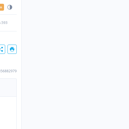
en
5.593
856882979