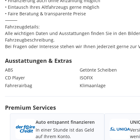
• Finanzierung auch ohne Anzahlung möglich
• Eintausch Ihres Altfahrzeugs gerne möglich
• Faire Beratung & transparente Preise
⸻
Fahrzeugdetails:
Alle wichtigen Daten und Ausstattungen finden Sie in den Bilde
Fahrzeugbeschreibung.
Bei Fragen oder Interesse stehen wir Ihnen jederzeit gerne zur 
⸻
Kontakt & Besichtigung:
Ausstattungen & Extras
Um lange Wartezeiten zu vermeiden, bitten wir um telefonisch
ABS
Getönte Scheiben
Besichtigung & Probefahrt sind jederzeit nach Absprache mögli
CD Player
ISOFIX
⸻
Fahrerairbag
Klimaanlage
Alle Angaben ohne Gewähr. Irrtümer, Schreibfehler und Zwisch
⸻
KFZ Handel Nick
Serienausstattungen:
Premium Services
Drehzahlmesser
Nebelschlussleuchte
Auto entspannt finanzieren
UNIQ
Dachantenne
In einer Stunde ist das Geld
Vers
Gepäckraumabdeckung
auf Ihrem Konto.
weni
Kindersicherung an der hinteren Türen