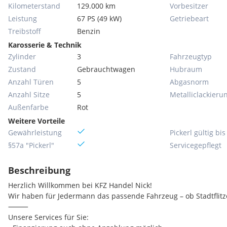
Kilometerstand
129.000 km
Vorbesitzer
Leistung
67 PS (49 kW)
Getriebeart
Treibstoff
Benzin
Karosserie & Technik
Zylinder
3
Fahrzeugtyp
Zustand
Gebrauchtwagen
Hubraum
Anzahl Türen
5
Abgasnorm
Anzahl Sitze
5
Metallic­lackieru
Außenfarbe
Rot
Weitere Vorteile
Gewährleistung
Pickerl gültig bis
§57a "Pickerl"
Servicegepflegt
Beschreibung
Herzlich Willkommen bei KFZ Handel Nick!
Wir haben für Jedermann das passende Fahrzeug – ob Stadtflitz
⸻
Unsere Services für Sie: