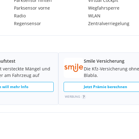
Parksensor hinten
Virtual Cockpit
Parksensor vorne
Wegfahrsperre
lefonische Kontaktaufnahme
Radio
WLAN
Regensensor
Zentralverriegelung
zur Verfügung.
ufstest
Smile Versicherung
r!
t versteckte Mängel und
Die Kfz-Versicherung ohn
er am Fahrzeug auf
Blabla.
h will mehr Info
Jetzt Prämie berechnen
WERBUNG