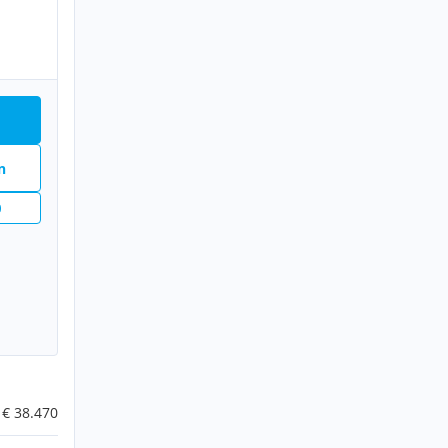
n
n
€ 38.470