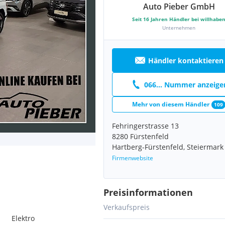
Auto Pieber GmbH
Seit
16
Jahren Händler bei willhabe
Unternehmen
Händler kontaktieren
066... Nummer anzeige
Mehr von diesem Händler
109
Fehringerstrasse 13
8280 Fürstenfeld
Hartberg-Fürstenfeld, Steiermark
Firmenwebsite
Preisinformationen
Verkaufspreis
Elektro