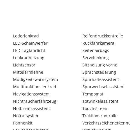
Lederlenkrad
Reifendruckkontrolle
LED-Scheinwerfer
Rückfahrkamera
LED-Tagfahrlicht
Seitenairbags
Lenkradheizung
Servolenkung
Lichtsensor
Sitzheizung vorne
Mittelarmlehne
Sprachsteuerung
Müdigkeitswarnsystem
Spurhalteassistent
Multifunktionslenkrad
Spurwechselassistent
Navigationssystem
Tempomat
Nichtraucherfahrzeug
Totwinkelassistent
Notbremsassistent
Touchscreen
Notrufsystem
Traktionskontrolle
Pannenkit
Verkehrszeichenerkenn