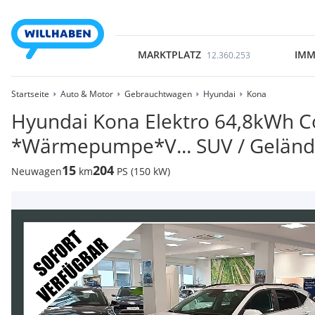
MARKTPLATZ
IMM
12.360.253
Startseite
Auto & Motor
Gebrauchtwagen
Hyundai
Kona
Hyundai Kona Elektro 64,8kWh C
*Wärmepumpe*V... SUV / Gelän
15
204
Neuwagen
km
PS (150 kW)