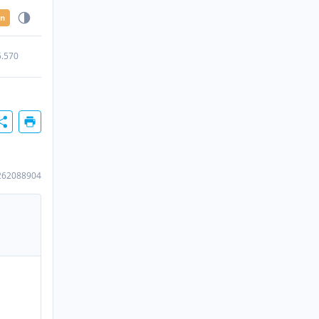
en
5.570
262088904