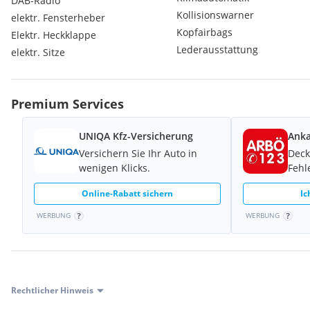
DAB-Radio
Kollisionswarner
elektr. Fensterheber
Für weitere Infos oder bei näherem Interesse bitten wir um te
Kopfairbags
Elektr. Heckklappe
und Terminvereinbarung.
Lederausstattung
elektr. Sitze
Verkauf Fürstenfeld:
Pieber Günther: (0)664/ 911 05 95
Reisner Marcel: (0)664/ 51 000 74
Premium Services
Wir stehen Ihnen auch gerne zu einem persönlichen Gespräch 
UNIQA Kfz-Versicherung
Anka
Für Irrtümer, Falschangaben oder Zwischenverkauf keine Gewäh
Versichern Sie Ihr Auto in
Deck
wenigen Klicks.
Fehl
Online-Rabatt sichern
Ic
WERBUNG
WERBUNG
Rechtlicher Hinweis