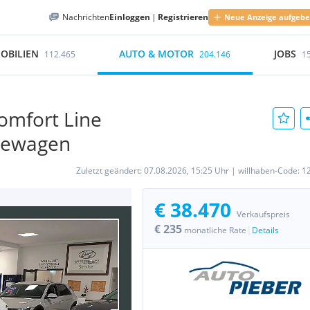
Nachrichten
Einloggen
|
Registrieren
Neue Anzeige aufgeb
OBILIEN
AUTO & MOTOR
JOBS
112.465
204.146
1
omfort Line
dewagen
Zuletzt geändert:
07.08.2026, 15:25 Uhr
|
willhaben-Code:
1
€ 38.470
Verkaufspreis
€ 235
|
monatliche Rate
Details