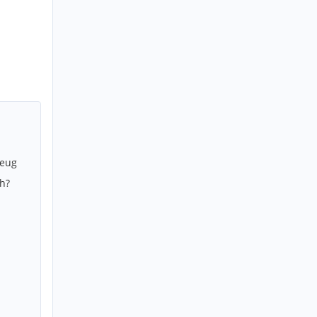
zeug
h?