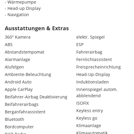
- Wärmepumpe
- Head-up Display
- Navigation
- Sitzheizung
- Lenkradheizung
Ausstattungen & Extras
- Klimaautomatik
360° Kamera
elektr. Spiegel
- Apple Car Play und Android Auto
ABS
ESP
- Abstandstempomat
Abstandstempomat
Fahrerairbag
- Bluetooth Freisprecheinrichtung
- 360°-Kamera
Alarmanlage
Fernlichtassistent
- Parksensoren vorne und hinten
Alufelgen
Freisprecheinrichtung
- LED Scheinwerfer
Ambiente-Beleuchtung
Head-Up-Display
- elektrischer Fahrersitz
Android Auto
Induktionsladen
- elektrische Heckklappe
Apple CarPlay
Innenspiegel autom.
abblendend
Beifahrer-Airbag Deaktivierung
Finanzierungsbeispiel:
ISOFIX
Beifahrerairbags
Anzahlung: € 11.500, --
Keyless entry
Berganfahrassistent
Restwert: € 20.000, --
Keyless go
Bluetooth
Laufzeit: 60 Monate
Klimaanlage
Bordcomputer
mtl. Rate: € 235,-
Klimaautomatik