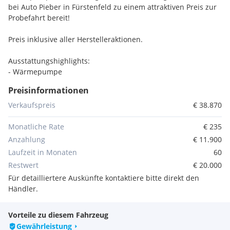
bei Auto Pieber in Fürstenfeld zu einem attraktiven Preis zur
Probefahrt bereit!
Preis inklusive aller Herstelleraktionen.
Ausstattungshighlights:
- Wärmepumpe
- Head-up Display
Preisinformationen
- Navigation
- Sitzheizung
Verkaufspreis
€ 38.870
- Lenkradheizung
- Klimaautomatik
Monatliche Rate
€ 235
- Apple Car Play und Android Auto
Anzahlung
€ 11.900
- Abstandstempomat
Laufzeit in Monaten
60
- Bluetooth Freisprecheinrichtung
Restwert
€ 20.000
- 360°-Kamera
Für detailliertere Auskünfte kontaktiere bitte direkt den
- Parksensoren vorne und hinten
Händler.
- LED Scheinwerfer
- elektrischer Fahrersitz
- elektrische Heckklappe
Vorteile zu diesem Fahrzeug
Gewährleistung