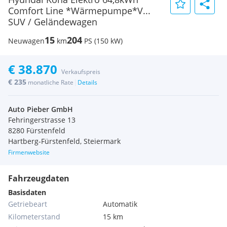
Comfort Line *Wärmepumpe*V...
SUV / Geländewagen
15
204
Neuwagen
km
PS (150 kW)
€ 38.870
Verkaufspreis
€ 235
|
monatliche Rate
Details
Auto Pieber GmbH
Fehringerstrasse 13
8280 Fürstenfeld
Hartberg-Fürstenfeld, Steiermark
Firmenwebsite
Fahrzeugdaten
Basisdaten
Getriebeart
Automatik
Kilometerstand
15 km