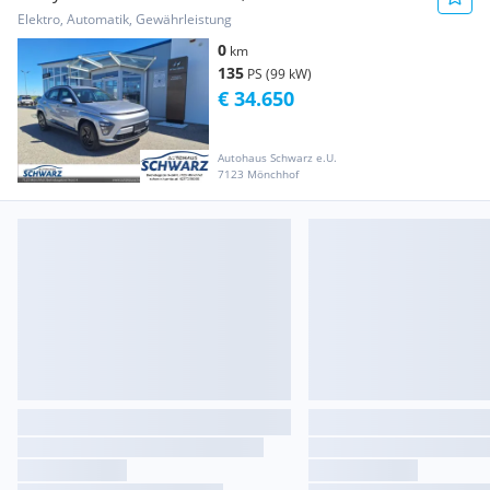
Elektro, Automatik, Gewährleistung
0
km
135
PS (99 kW)
€ 34.650
Autohaus Schwarz e.U.
7123 Mönchhof