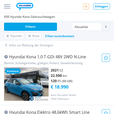
Einloggen
606 Hyundai Kona Gebrauchtwagen
Filtern
Hyundai
Kona
Filter zurücksetzen
Infos zur Reihung der Anzeigen
Hyundai Kona 1,0 T-GDi 48V 2WD N-Line
Benzin, Schaltgetriebe, gültiges Pickerl, Gewährleistung
2021
EZ
Premium
22.500
km
120
PS (88 kW)
€ 18.990
Auto Doczekal GmbH
7400 Oberwart
Hyundai Kona Elektro 48,6kWh Smart Line