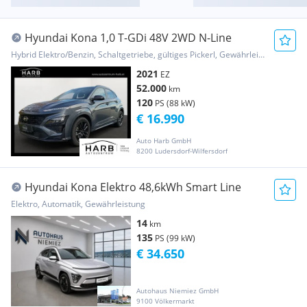
Hyundai Kona 1,0 T-GDi 48V 2WD N-Line
Hybrid Elektro/Benzin, Schaltgetriebe, gültiges Pickerl, Gewährleistung
2021
EZ
52.000
km
120
PS (88 kW)
€ 16.990
Auto Harb GmbH
8200 Ludersdorf-Wilfersdorf
Hyundai Kona Elektro 48,6kWh Smart Line
Elektro, Automatik, Gewährleistung
14
km
135
PS (99 kW)
€ 34.650
Autohaus Niemiez GmbH
9100 Völkermarkt