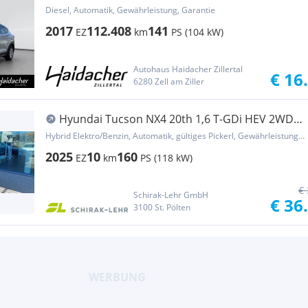
Diesel, Automatik, Gewährleistung, Garantie
2017
112.408
141
EZ
km
PS (104 kW)
Autohaus Haidacher Zillertal
€ 16
6280 Zell am Ziller
Hyundai Tucson NX4 20th 1,6 T-GDi HEV 2WD
AT
Hybrid Elektro/Benzin, Automatik, gültiges Pickerl, Gewährleistung, Garantie
2025
10
160
EZ
km
PS (118 kW)
€ 
Schirak-Lehr GmbH
€ 36
3100 St. Pölten