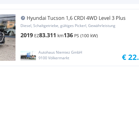
Hyundai Tucson 1,6 CRDI 4WD Level 3 Plus
Diesel, Schaltgetriebe, gültiges Pickerl, Gewährleistung
2019
83.311
136
EZ
km
PS (100 kW)
Autohaus Niemiez GmbH
€ 22
9100 Völkermarkt