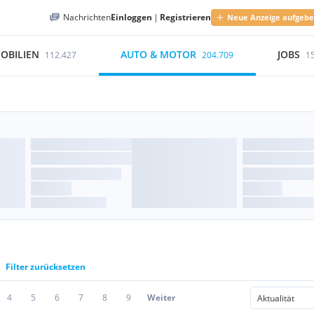
Nachrichten
Einloggen
|
Registrieren
Neue Anzeige aufgeb
OBILIEN
AUTO & MOTOR
JOBS
112.427
204.709
1
Filter zurücksetzen
4
5
6
7
8
9
Weiter