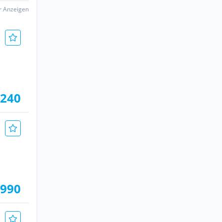
er Anzeigen
.240
.990