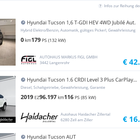
Infos zur Reihung d
Hyundai Tucson 1,6 T-GDI HEV 4WD Jubilé Aut.
Hybrid Elektro/Benzin, Automatik, gültiges Pickerl, Gewährleistung
0
179
km
PS (132 kW)
AUTOHAUS MARKUS FIGL GMBH
€ 42
3442 Langenrohr
Hyundai Tucson 1.6 CRDI Level 3 Plus CarPlay
DAB LED PTS
Diesel, Schaltgetriebe, Gewährleistung, Garantie
2019
96.197
116
EZ
km
PS (85 kW)
Autohaus Haidacher Zillertal
€ 16
6280 Zell am Ziller
Hyundai Tucson AUT