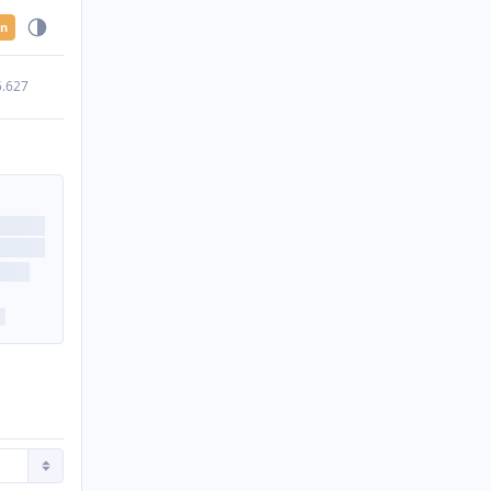
en
5.627