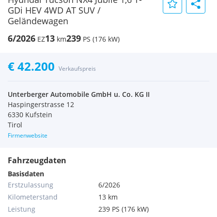
GDi HEV 4WD AT SUV /
Geländewagen
6/2026
13
239
EZ
km
PS (176 kW)
€ 42.200
Verkaufspreis
Unterberger Automobile GmbH u. Co. KG II
Haspingerstrasse 12
6330 Kufstein
Tirol
Firmenwebsite
Fahrzeugdaten
Basisdaten
Erstzulassung
6/2026
Kilometerstand
13 km
Leistung
239 PS (176 kW)