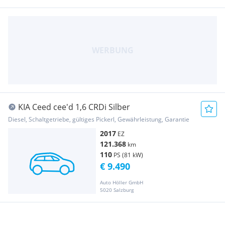
KIA Ceed cee'd 1,6 CRDi Silber
Diesel, Schaltgetriebe, gültiges Pickerl, Gewährleistung, Garantie
2017
EZ
121.368
km
110
PS (81 kW)
€ 9.490
Auto Höller GmbH
5020 Salzburg