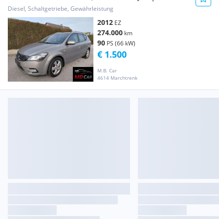
ISG
Diesel, Schaltgetriebe, Gewährleistung
2012
EZ
274.000
km
90
PS (66 kW)
€ 1.500
M.B. Car
4614 Marchtrenk