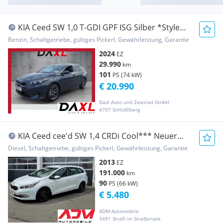
KIA Ceed SW 1,0 T-GDI GPF ISG Silber *Style
Paket*
Benzin, Schaltgetriebe, gültiges Pickerl, Gewährleistung, Garantie
2024
EZ
29.990
km
101
PS (74 kW)
€ 20.990
Daxl Auto und Zweirad GmbH
4707 Schlüßlberg
KIA Ceed cee'd SW 1,4 CRDi Cool*** Neuer
Service***
Diesel, Schaltgetriebe, gültiges Pickerl, Gewährleistung, Garantie
2013
EZ
191.000
km
90
PS (66 kW)
€ 5.480
ADM-Automobile
3491 Straß im Straßertale