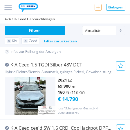
Einloggen
474 KIA Ceed Gebrauchtwagen
Filtern
KIA
Ceed
Filter zurücksetzen
Infos zur Reihung der Anzeigen
KIA Ceed 1,5 TGDI Silber 48V DCT
Hybrid Elektro/Benzin, Automatik, gültiges Pickerl, Gewährleistung
2021
EZ
69.900
km
160
PS (118 kW)
€ 14.790
Josef Schallgruber Ges.m.b.H.
2000 Stockerau
KIA Ceed cee'd SW 1,6 CRDi Cool Jackpot DPF