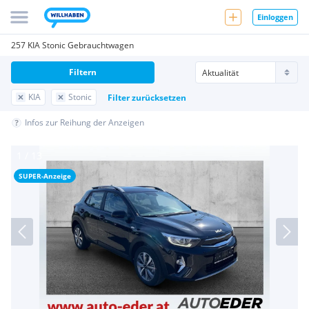
Einloggen
257 KIA Stonic Gebrauchtwagen
Filtern
KIA
Stonic
Filter zurücksetzen
Infos zur Reihung der Anzeigen
SUPER-Anzeige