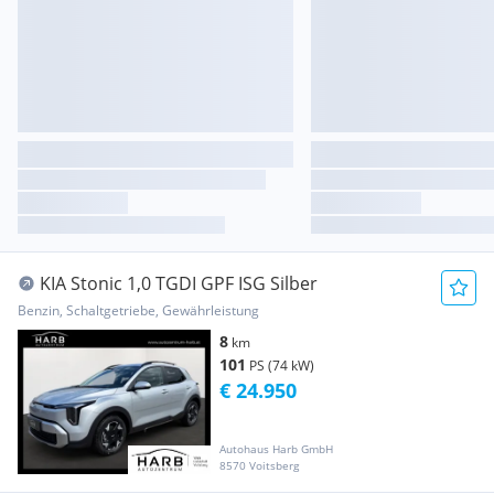
KIA Stonic 1,0 TGDI GPF ISG Silber
Benzin, Schaltgetriebe, Gewährleistung
8
km
101
PS (74 kW)
€ 24.950
Autohaus Harb GmbH
8570 Voitsberg