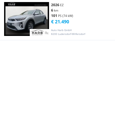
2026
EZ
6
km
101
PS (74 kW)
€ 21.490
Auto Harb GmbH
8200 Ludersdorf-Wilfersdorf