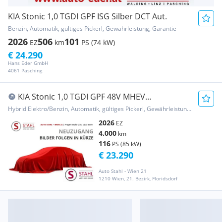
KIA Stonic 1,0 TGDI GPF ISG Silber DCT Aut.
Benzin, Automatik, gültiges Pickerl, Gewährleistung, Garantie
2026
506
101
EZ
km
PS (74 kW)
€ 24.290
Hans Eder GmbH
4061 Pasching
KIA Stonic 1,0 TGDI GPF 48V MHEV
Silber/DCT7/115/MY...
Hybrid Elektro/Benzin, Automatik, gültiges Pickerl, Gewährleistung, Garantie
2026
EZ
4.000
km
116
PS (85 kW)
€ 23.290
Auto Stahl - Wien 21
1210 Wien, 21. Bezirk, Floridsdorf