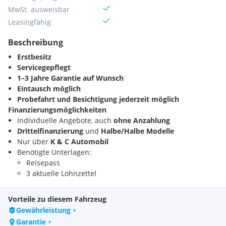
MwSt. ausweisbar
Leasingfähig
Beschreibung
Erstbesitz
Servicegepflegt
1–3 Jahre Garantie auf Wunsch
Eintausch möglich
Probefahrt und Besichtigung jederzeit möglich
Finanzierungsmöglichkeiten
Individuelle Angebote, auch
ohne Anzahlung
Drittelfinanzierung
und
Halbe/Halbe Modelle
Nur über
K & C Automobil
Benötigte Unterlagen:
Reisepass
3 aktuelle Lohnzettel
Bei Nicht-EU-Bürgern zusätzlich Aufenthaltstitel/Visum
und Meldezettel
Vorteile zu diesem Fahrzeug
GKK Auszug mit Beitragsgrundlagen ohne
Gewährleistung
Datumseinschränkung
Garantie