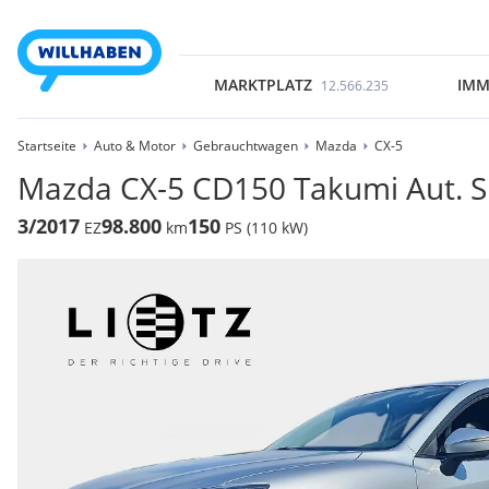
MARKTPLATZ
IMM
12.566.235
Startseite
Auto & Motor
Gebrauchtwagen
Mazda
CX-5
Mazda CX-5 CD150 Takumi Aut. 
3/2017
98.800
150
EZ
km
PS (110 kW)