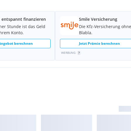
 entspannt finanzieren
Smile Versicherung
; Gehäuse in Wagenfarbe
iner Stunde ist das Geld
Die Kfz-Versicherung ohn
Ihrem Konto.
Blabla.
 Angebot berechnen
Jetzt Prämie berechnen
Touch-Automatik
WERBUNG
er
, Beleuchtung und
ung auf Beifahrerseite