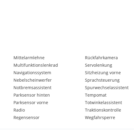
stem (TCS)
Mittelarmlehne
Rückfahrkamera
ksitzen
Multifunktionslenkrad
Servolenkung
Navigationssystem
Sitzheizung vorne
Nebelscheinwerfer
Sprachsteuerung
Notbremsassistent
Spurwechselassistent
Parksensor hinten
Tempomat
Parksensor vorne
Totwinkelassistent
Radio
Traktionskontrolle
Regensensor
Wegfahrsperre
lung (EBD) und