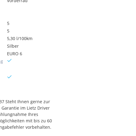
Vorderrad
5
5
5,30 l/100km
Silber
EURO 6
ng
437 Steht Ihnen gerne zur
Garantie im Lietz Driver
nzahlungnahme Ihres
glichkeiten mit bis zu 60
ngabefehler vorbehalten.