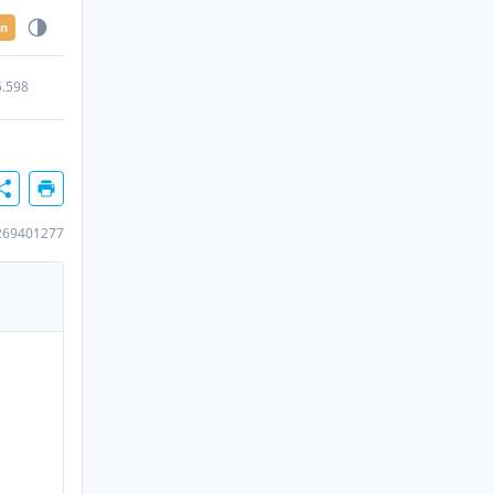
en
5.598
269401277
n