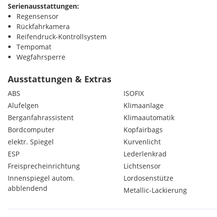
Serienausstattungen:
Regensensor
Rückfahrkamera
Reifendruck-Kontrollsystem
Tempomat
Wegfahrsperre
Zentralverriegelung mit Funkfernbedienung
Dynamische Stabilitätskontrolle (DSC) mit Traktionskontrollsy
Ausstattungen & Extras
Front-Airbag für Fahrer und Beifahrer
ABS
ISOFIX
ISOFIX -Kindersitzhalterung, mit Befestigung an äußeren Rüc
Alufelgen
Klimaanlage
Kopf-Schulter-Airbags vorne und hinten
Berganfahrassistent
Klimaautomatik
Lichtsensor
Seiten-Airbags, vorne
Bordcomputer
Kopfairbags
Warnblinksignal bei Notbremsung (ESS)
elektr. Spiegel
Kurvenlicht
Servolenkung elektromechanisch
ESP
Lederlenkrad
Deaktivierungsschalter für Beifahrer-Airbag
Freisprecheinrichtung
Lichtsensor
Start/Stop Knopf
Innenspiegel autom.
Lordosenstütze
Berganfahr-Assistent (Hill Hold Assist - HHA)
abblendend
Adaptives Kurvenlicht (AFLS)
Metallic-Lackierung
Klimaautomatik 2-Zonen
Antiblockiersystem (ABS) mit elektronischer Bremskraftvertei