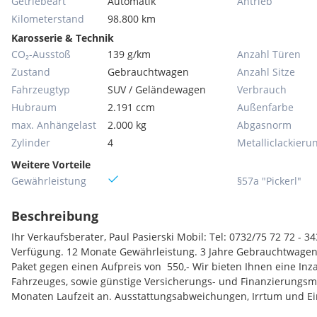
Getriebeart
Automatik
Antrieb
Kilometerstand
98.800 km
Karosserie & Technik
CO₂-Ausstoß
139 g/km
Anzahl Türen
Zustand
Gebrauchtwagen
Anzahl Sitze
Fahrzeugtyp
SUV / Geländewagen
Verbrauch
Hubraum
2.191 ccm
Außenfarbe
max. Anhängelast
2.000 kg
Abgasnorm
Zylinder
4
Metallic­lackieru
Weitere Vorteile
Gewährleistung
§57a "Pickerl"
Beschreibung
Ihr Verkaufsberater, Paul Pasierski Mobil: Tel: 0732/75 72 72 - 3
Verfügung. 12 Monate Gewährleistung. 3 Jahre Gebrauchtwagen 
Paket gegen einen Aufpreis von  550,- Wir bieten Ihnen eine I
Fahrzeuges, sowie günstige Versicherungs- und Finanzierungsmö
Monaten Laufzeit an. Ausstattungsabweichungen, Irrtum und Ei