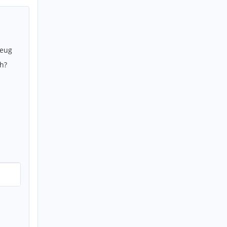
zeug
h?