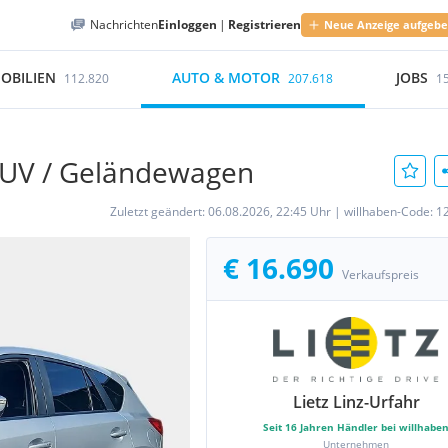
Nachrichten
Einloggen
|
Registrieren
Neue Anzeige aufgeb
OBILIEN
AUTO & MOTOR
JOBS
112.820
207.618
1
SUV / Geländewagen
Zuletzt geändert:
06.08.2026, 22:45 Uhr
|
willhaben-Code:
1
€ 16.690
Verkaufspreis
Lietz Linz-Urfahr
Seit
16
Jahren Händler bei willhabe
Unternehmen