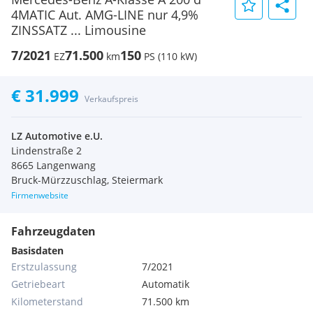
4MATIC Aut. AMG-LINE nur 4,9%
ZINSSATZ ... Limousine
7/2021
71.500
150
EZ
km
PS (110 kW)
€ 31.999
Verkaufspreis
LZ Automotive e.U.
Lindenstraße 2
8665 Langenwang
Bruck-Mürzzuschlag, Steiermark
Firmenwebsite
Fahrzeugdaten
Basisdaten
Erstzulassung
7/2021
Getriebeart
Automatik
Kilometerstand
71.500 km