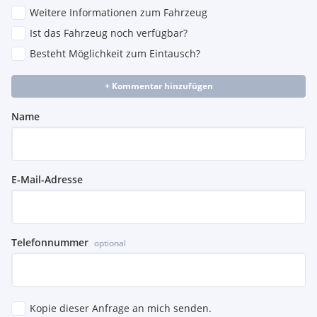
Weitere Informationen zum Fahrzeug
Vorrüstung für ferngesteuertes Fahrzeug-Setup
Aussenbelüftungsdüsen in Silber
Ist das Fahrzeug noch verfügbar?
Bordkantenzierstäbe und Bordkanten in Silberchrom
Besteht Möglichkeit zum Eintausch?
Diamantgrill mit schwarzen Pins, lackierter Lamelle und
Chromeinleger
+ Kommentar hinzufügen
Fahrzeugschlüssel mit Chromelementen
Gepäcknetz an den Vordersitzlehnen
Name
Gepäcknetz im Beifahrerfußraum
Innenbelüftungsdüsen in Schwarz
Treibstofftank 51L
USB-Schnittstelle im Ablagefach und 2 USB-Schnittstellen
in der Mittelkonsole hinten
E-Mail-Adresse
Telefonnummer
optional
Kopie dieser Anfrage an mich senden.