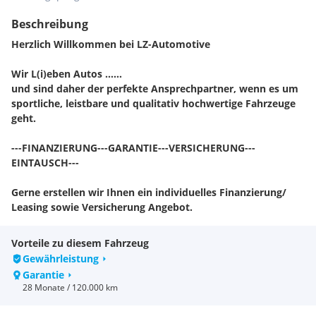
Beschreibung
Herzlich Willkommen bei LZ-Automotive
Wir L(i)eben Autos ……
und sind daher der perfekte Ansprechpartner, wenn es um
sportliche, leistbare und qualitativ hochwertige Fahrzeuge
geht.
---FINANZIERUNG---GARANTIE---VERSICHERUNG---
EINTAUSCH---
Gerne erstellen wir Ihnen ein individuelles Finanzierung/
Leasing sowie Versicherung Angebot.
Finanzierungs-Beispiel: Monatliche Rate 279€, Anzahlung
Vorteile zu diesem Fahrzeug
8.000€, Laufzeit 72 Monate, Restwert 10.100€
Gewährleistung
Garantie
Sie wollen Ihren gebrauchten bei uns eintauschen? Kein
28 Monate / 120.000 km
Problem.
Schicken Sie uns eine Anfrage mit den wichtigsten Keyfacts,