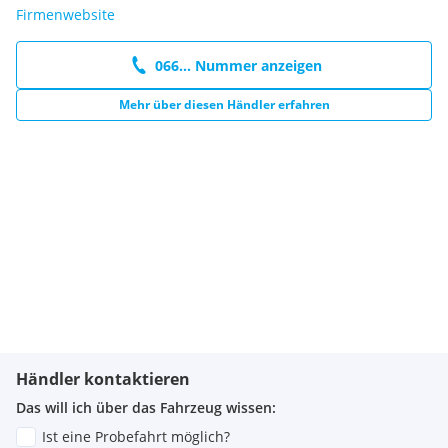
Aktiver Brems-Assistent
Firmenwebsite
Digitales Radio (DAB)
Doppelcupholder
066... Nummer anzeigen
Erste-Hilfe-Kasten und Warndreieck
Erweiterte Features MBUX
Mehr über diesen Händler erfahren
Fußmatten Velours
Geschwindigkeitslimit-Assistent
Kommunikationsmodul (LTE) für die Nutzung von
Mercedes me connect Diensten
Ablagefach in der Mittelkonsole mit Rollo
Style Line
Sitzlehnen im Fond klappbar
Direktlenkung
Seitenschweller in Wagenfarbe
TIREFIT mit Reifenfüllkompressor
Innenhimmel Stoff schwarz
LED High-Performance-Scheinwerfer
Touchpad
Händler kontaktieren
Elektrische Feststellbremse mit Start Assist
Fenstereinfassungen in Mattschwarz
Das will ich über das Fahrzeug wissen:
Licht- und Sichtpaket
Ist eine Probefahrt möglich?
Vorrüstung für ferngesteuerte Fahrzeug-Monitoring