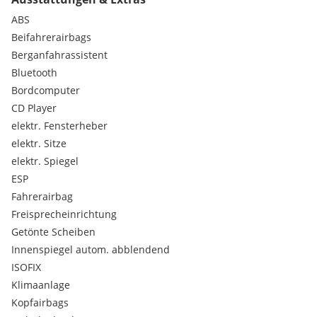
- Einparkhilfe Kamera
- Elektr. Seitenspiegel
ABS
- Elektr. Fensterheber
Beifahrerairbags
- Elektr. Parkbremse
Berganfahrassistent
- ESP
Bluetooth
- Fahrerairbag
- Freisprecheinrichtung
Bordcomputer
- Isofix
CD Player
- Klimaautomatik
elektr. Fensterheber
- Lederlenkrad
elektr. Sitze
- MP3
elektr. Spiegel
- Multifunktionslenkrad
- Navigationssystem
ESP
- Notbremsassistent
Fahrerairbag
- Radio
Freisprecheinrichtung
- Regensensor
Getönte Scheiben
- Reifendruckkontrollsystem
Innenspiegel autom. abblendend
- Seitenairbag
ISOFIX
- Servolenkung
- Sommerreifen
Klimaanlage
- Start/Stop Automatik
Kopfairbags
- Tagfahrlicht