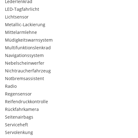
Lederlenkrad
- Traktionskontrolle
LED-Tagfahrlicht
- USB
Lichtsensor
- Wegfahrsperre
- Winterreifen
Metallic-Lackierung
- Zentralverriegelung mit Funkfernbedienung
Mittelarmlehne
Müdigkeitswarnsystem
* attraktive Finanzierungsmöglichkeiten mit oder ohne
Multifunktionslenkrad
Anzahlung
Navigationssystem
* Inzahlungnahme Tausch ihres Gebrauchten möglich
* österreichweite Zustellung gegen Aufzahlung möglich
Nebelscheinwerfer
* Tippfehler & Irrtümer vorbehalten!
Nichtraucherfahrzeug
Notbremsassistent
MAT Autohandel
Radio
St. Peterstraße 7
Regensensor
A-6700 Bludenz
Tel:
Reifendruckkontrolle
Rückfahrkamera
Seitenairbags
Serviceheft
Servolenkung