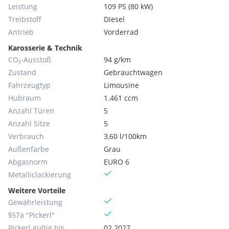
Leistung
109 PS (80 kW)
Treibstoff
Diesel
Antrieb
Vorderrad
Karosserie & Technik
CO₂-Ausstoß
94 g/km
Zustand
Gebrauchtwagen
Fahrzeugtyp
Limousine
Hubraum
1.461 ccm
Anzahl Türen
5
Anzahl Sitze
5
Verbrauch
3,60 l/100km
Außenfarbe
Grau
Abgasnorm
EURO 6
Metallic­lackierung
Weitere Vorteile
Gewährleistung
§57a "Pickerl"
Pickerl gültig bis
02.2027