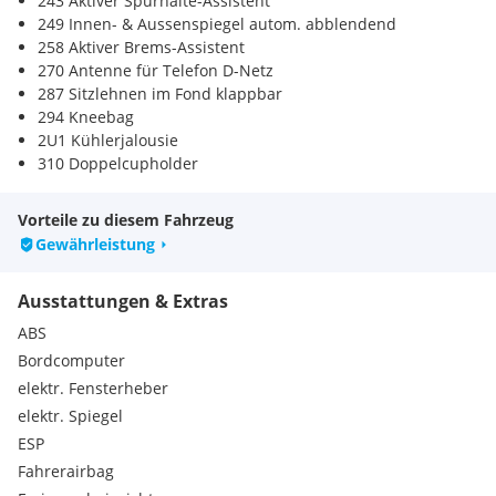
243 Aktiver Spurhalte-Assistent
249 Innen- & Aussenspiegel autom. abblendend
258 Aktiver Brems-Assistent
270 Antenne für Telefon D-Netz
287 Sitzlehnen im Fond klappbar
294 Kneebag
2U1 Kühlerjalousie
310 Doppelcupholder
345 Scheibenwischer mit Regensensor
351 Mercedes-Benz Notrufsystem
Vorteile zu diesem Fahrzeug
355 Erweiterte Funktionen MBUX
Gewährleistung
362 Kommunikationsmodul (LTE) für die Nutzung von
Mercedes me connect Die
Ausstattungen & Extras
365 Festplatten-Navigation
367 Vorrüstung für Live Traffic Information
ABS
400 Armlehne im Fond
Bordcomputer
426 8G-DCT
elektr. Fensterheber
428 Mechanisches 5-Gang Getriebe
elektr. Spiegel
440 TEMPOMAT
446 Touchpad
ESP
475 Reifendruckkontrolle
Fahrerairbag
485 Komfortfahrwerk