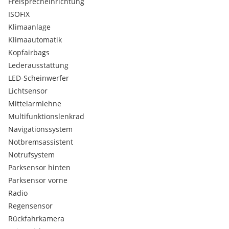
Freisprecheinrichtung
500 Polsterung Leder Exklusiv Nappa
ISOFIX
502 Innenspiegel autom. abblendb.u.Spotlicht
Klimaanlage
504 Geschwindigkeitslimit-Assistent
Klimaautomatik
543 Sonnenblenden mit beleuchteten Spiegeln
548 MBUX Multimediasystem
Kopfairbags
580 Klimatisierungsautomatik THERMATIC
Lederausstattung
58U Innenhimmel Stoff kristallgrau
LED-Scheinwerfer
632 LED High Performance-Scheinwerfer
Lichtsensor
73B Ablagefach in Mittelkonsole mit Rollo
Mittelarmlehne
79B Vorrüstung für digitales Radio
7U1 Vordersitze mechanisch einstellbar
Multifunktionslenkrad
800 Technische Änderungen
Navigationssystem
824 Leistungsreduzierung
Notbremsassistent
859 Media-Display
Notrufsystem
873 Sitzheizung für Fahrer und Beifahrer
Parksensor hinten
8U8 i-Size-Kinder-Rückhaltesystem auf den äusseren
Sitzplätzen im Fond
Parksensor vorne
927 Abgasreinigung EURO 6 Technik
Radio
942 Laderaum-Paket
Regensensor
968 COC-Papier EU6 - ohne Zulassungsbesch. Teil II
Rückfahrkamera
B09 Kältemittelverdichter mit Magnetkupplung