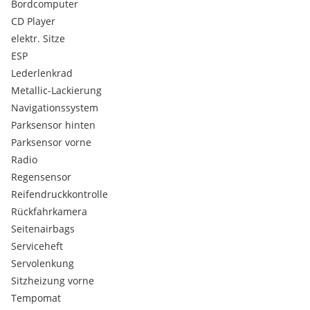
BESICHTIGUNG nach rechtzeitiger telefonischer
Bordcomputer
Terminvereinbarung !
CD Player
_____________________________________________________________________
elektr. Sitze
___________
ESP
Zwischenverkauf und Irrtümer vorbehalten. Die
Fahrzeugbeschreibung dient lediglich der allgemeinen
Lederlenkrad
Identifizierung des Fahrzeuges und stellt keine
Metallic-Lackierung
Gewährleistung im kaufrechtlichen Sinne dar. Den genauen
Navigationssystem
Ausstattungsumfang erhalten Sie von unserem
Parksensor hinten
Verkaufspersonal. Bitte kontaktieren Sie uns.
Parksensor vorne
Radio
Regensensor
Reifendruckkontrolle
Rückfahrkamera
Seitenairbags
Serviceheft
Servolenkung
Sitzheizung vorne
Tempomat