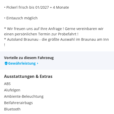
• Pickerl frisch bis 01/2027 + 4 Monate
• Eintausch möglich
* Wir freuen uns auf Ihre Anfrage ! Gerne vereinbaren wir
einen persönlichen Termin zur Probefahrt !
* Autoland Braunau - die größte Auswahl im Braunau am Inn
!
* Erstklassige Gebrauchtwagen mit Garantie /
Gewährleistung !
Vorteile zu diesem Fahrzeug
* Eintausch von ihrem "Alten" (Gebrauchtwagen) gerne
Gewährleistung
möglich !
* Zustellung (nach Kaufabschluss) in ganz Österreich möglich
Ausstattungen & Extras
!
ABS
Alufelgen
FINANZIERUNG: über unsere Partnerbanken gerne möglich.
Ambiente-Beleuchtung
Selbstverständlich können sie jedoch auch über ihre eigene
Beifahrerairbags
Hausbank finanzieren.
Bluetooth