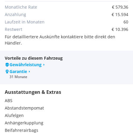
Angebot vorbehaltlich Verfügbarkeit-Druck-und
Beschreibungsfehler.
Monatliche Rate
€ 579,36
Anzahlung
€ 15.594
Das gilt für neue wie gebrauchte Mercedes-Benz und smart
Laufzeit in Monaten
60
Fahrzeuge - und vor allem für unsere Jungen Sterne.
Restwert
€ 10.396
Für detailliertere Auskünfte kontaktiere bitte direkt den
Junge Sterne: Nicht älter als fünf Jahre und nicht mehr als
Händler.
100.000 km Laufleistung, kombiniert mit dem guten Gefühl,
einen Mercedes oder smart zu fahren.
Vorteile zu diesem Fahrzeug
Extras:
Gewährleistung
MWST Ausweisbar
Garantie
Allrad 4matic
31 Monate
AMG Line
DISTRONIC
Ausstattungen & Extras
Distronic Plus
Fahrassistenz-Paket PLUS
ABS
Junge Sterne Garantie
Abstandstempomat
Licht- und Sicht-Paket
Alufelgen
Sitzkomfort-Paket
Anhängerkupplung
Spiegel-Paket
Beifahrerairbags
Sportpaket AMG