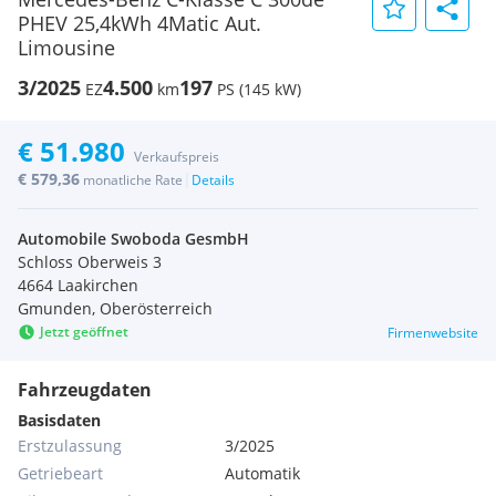
PHEV 25,4kWh 4Matic Aut.
Limousine
3/2025
4.500
197
EZ
km
PS (145 kW)
€ 51.980
Verkaufspreis
€ 579,36
|
monatliche Rate
Details
Automobile Swoboda GesmbH
Schloss Oberweis 3
4664 Laakirchen
Gmunden, Oberösterreich
Jetzt geöffnet
Firmenwebsite
Fahrzeugdaten
Basisdaten
Erstzulassung
3/2025
Getriebeart
Automatik