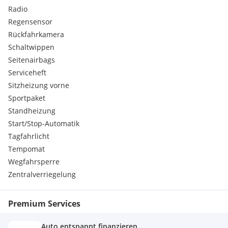
Abstandstempomat
Radio
Park-Paket
Regensensor
Leichtmetallfelgen
Rückfahrkamera
Regensensor
PARKTRONIC inkl. Parkführung
Schaltwippen
Spurhalte-Assistent
Seitenairbags
Klimaautomatik
Serviceheft
Aktiver Park Assistent
Sitzheizung vorne
Elektronisches Stabilitätsprogramm
Sportpaket
Anhängerkupplung
Standheizung
Bordcomputer
Klimaanlage
Start/Stop-Automatik
Sportpaket
Tagfahrlicht
Bremsassistent
Tempomat
Dab Tuner
Wegfahrsperre
Eco Start-Stop Funktion
Zentralverriegelung
Kindersitzbefestigung Isofix
Navigationssystem
Schaltwippen
Premium Services
Wegfahrsperre
Lordosenstütze
Auto entspannt finanzieren