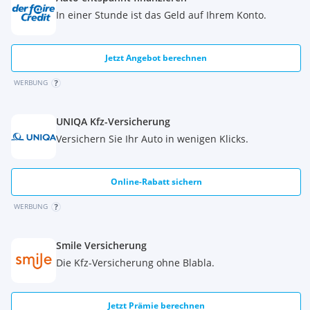
Adaptives Kurvenlicht
LED-Scheinwerfer
In einer Stunde ist das Geld auf Ihrem Konto.
elektr. Sitzverstellung
Seitenairbags
Sitzheizung
Jetzt Angebot berechnen
Einparkhilfe hi. + vo.
WERBUNG
Lenkradheizung
Sprachsteuerung
Beifahrer Airbag
UNIQA Kfz-Versicherung
Airbag
Versichern Sie Ihr Auto in wenigen Klicks.
Radio
Einparkhilfe
Lederlenkrad
Online-Rabatt sichern
Tagfahrlichtschaltung
elektr. Fensterheber
WERBUNG
ABS
Zentralverriegelung
Smile Versicherung
Die Kfz-Versicherung ohne Blabla.
Jetzt Prämie berechnen