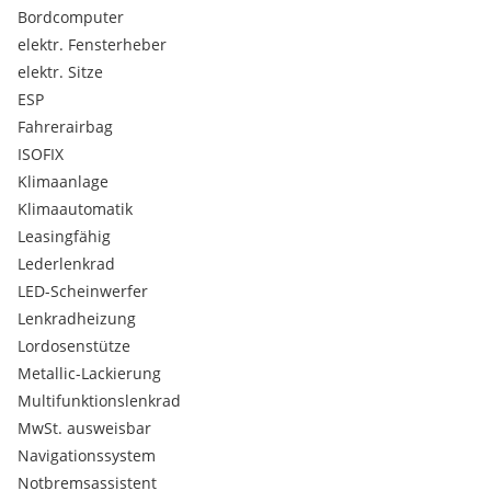
Sportpaket Exterieur
Bordcomputer
Attention Assist
elektr. Fensterheber
Automatic
elektr. Sitze
Intelligent Light System
ESP
KEYLESS-GO-Paket
Fahrerairbag
Memorypaket
ISOFIX
Verkehrszeichenassistent
KEYLESS-GO
Klimaanlage
Multifunktionslenkrad
Klimaautomatik
Rückfahrkamera
Leasingfähig
Einparkhilfe selbstlenkend
Lederlenkrad
Elektrische Heckklappe
LED-Scheinwerfer
Müdigkeitswarnsystem
Standheizung
Lenkradheizung
Allradsystem
Lordosenstütze
Spurwechselwarnung
Metallic-Lackierung
LED Tagfahrlicht
Multifunktionslenkrad
Spurpaket
MwSt. ausweisbar
Winterpaket
Bluetooth
Navigationssystem
Tempomat mit Bremsfunktion
Notbremsassistent