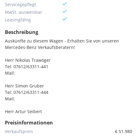
Servicegepflegt
MwSt. ausweisbar
Leasingfähig
Beschreibung
Auskünfte zu diesem Wagen - Erhalten Sie von unseren
Mercedes-Benz Verkaufsberatern!
Herr Nikolas Trawöger
Tel: 07612/63311-441
Mail:
Herr Simon Gruber
Tel: 07612/63311-444
Mail:
Herr Artur Seibert
Tel: 07612/63311-442
Preisinformationen
Mail:
Verkaufspreis
€ 51.980