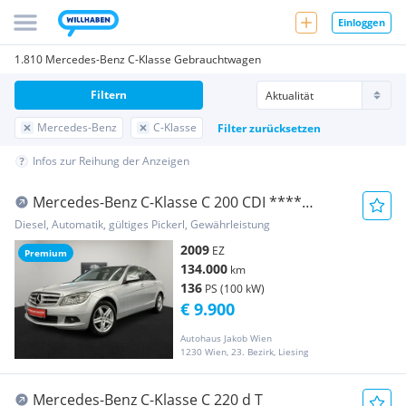
Einloggen
1.810 Mercedes-Benz C-Klasse Gebrauchtwagen
Filtern
Mercedes-Benz
C-Klasse
Filter zurücksetzen
Infos zur Reihung der Anzeigen
Mercedes-Benz C-Klasse C 200 CDI ****
AUTOMATIK **** SOFORT-KREDIT-MÖG...
Diesel, Automatik, gültiges Pickerl, Gewährleistung
2009
EZ
Premium
134.000
km
136
PS (100 kW)
€ 9.900
Autohaus Jakob Wien
1230 Wien, 23. Bezirk, Liesing
Mercedes-Benz C-Klasse C 220 d T