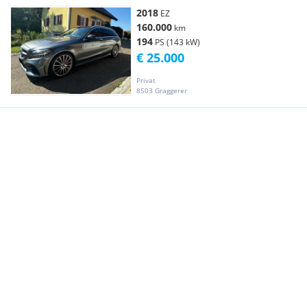
2018
EZ
160.000
km
194
PS (143 kW)
€ 25.000
Privat
8503 Graggerer