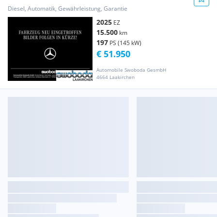
Diesel, Automatik, Gewährleistung, Garantie
2025
EZ
15.500
km
197
PS (145 kW)
€ 51.950
Automobile Swoboda GesmbH
4664 Laakirchen