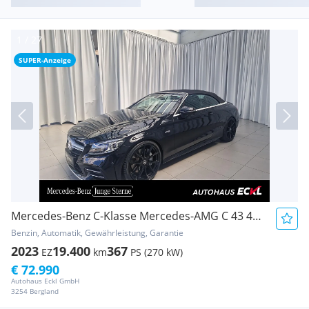
SUPER-Anzeige
Mercedes-Benz C-Klasse Mercedes-AMG C 43 4MATIC Cabriolet SpurW
Benzin, Automatik, Gewährleistung, Garantie
2023
19.400
367
EZ
km
PS (270 kW)
€ 72.990
Autohaus Eckl GmbH
3254 Bergland