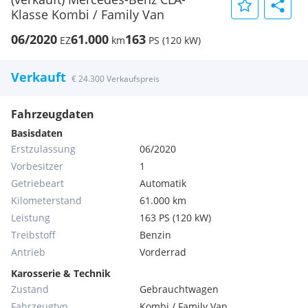
Klasse Kombi / Family Van
06/2020
61.000
163
EZ
km
PS (120 kW)
Verkauft
€ 24.300 Verkaufspreis
Fahrzeugdaten
Basisdaten
Erstzulassung
06/2020
Vorbesitzer
1
Getriebeart
Automatik
Kilometerstand
61.000 km
Leistung
163 PS (120 kW)
Treibstoff
Benzin
Antrieb
Vorderrad
Karosserie & Technik
Zustand
Gebrauchtwagen
Fahrzeugtyp
Kombi / Family Van