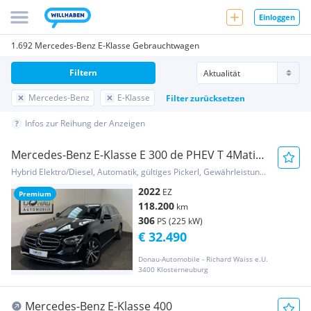
Einloggen
1.692 Mercedes-Benz E-Klasse Gebrauchtwagen
Filtern
Mercedes-Benz
E-Klasse
Filter zurücksetzen
Infos zur Reihung der Anzeigen
Mercedes-Benz E-Klasse E 300 de PHEV T 4Matic
Aut. Avantgarde * ACC *...
Hybrid Elektro/Diesel, Automatik, gültiges Pickerl, Gewährleistung, Garantie
2022
EZ
Premium
118.200
km
306
PS (225 kW)
€ 32.490
Donau-Automobile - Richard Waiss e.U.
3400 Klosterneuburg
Mercedes-Benz E-Klasse 400