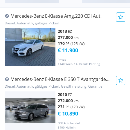
Mercedes-Benz E-Klasse Amg,220 CDI Aut.
Diesel, Automatik, gültiges Pickerl
2013
EZ
277.000
km
170
PS (125 kW)
€ 11.900
Privat
1140 Wien, 14. Bezirk, Penzing
Mercedes-Benz E-Klasse E 350 T Avantgarde
4MATIC CDI Aut. * ALLRAD * X...
Diesel, Automatik, gültiges Pickerl, Gewährleistung, Garantie
2010
EZ
272.000
km
231
PS (170 kW)
€ 10.890
DBS Autohandel
5400 Hallein