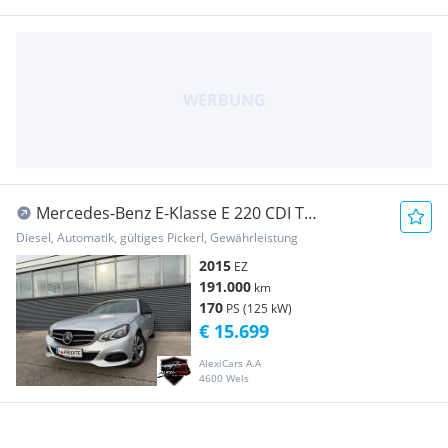
Mercedes-Benz E-Klasse E 220 CDI T
Avantgarde Plus Aut.
Diesel, Automatik, gültiges Pickerl, Gewährleistung
2015
EZ
191.000
km
170
PS (125 kW)
€ 15.699
AlexiCars A.A
4600 Wels