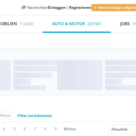
Nachrichten
Einloggen
|
Registrieren
Neue Anzeige aufgeb
OBILIEN
AUTO & MOTOR
JOBS
112.820
207.587
1
Klasse
Filter zurücksetzen
4
5
6
7
8
9
Weiter