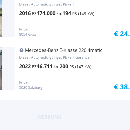
Diesel, Automatik, gültiges Pickerl
2016
174.000
194
EZ
km
PS (143 kW)
Privat
€ 24
8054 Graz
Mercedes-Benz E-Klasse 220 4matic
Diesel, Automatik, gültiges Pickerl, Garantie
2022
46.711
200
EZ
km
PS (147 kW)
Privat
€ 38
5020 Salzburg