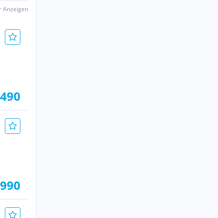
er Anzeigen
.490
.990