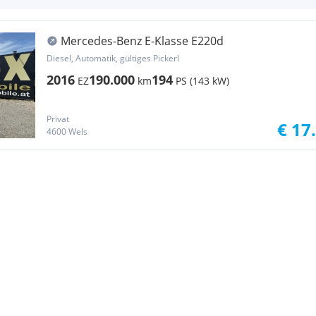
Mercedes-Benz E-Klasse E220d
Diesel, Automatik, gültiges Pickerl
2016
190.000
194
EZ
km
PS (143 kW)
Privat
€ 17
4600 Wels