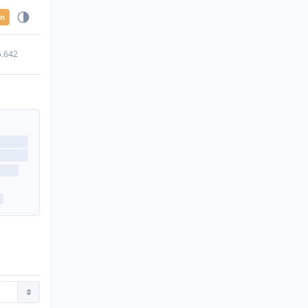
en
5.642