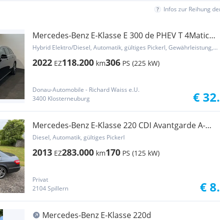
Infos zur Reihung d
Mercedes-Benz E-Klasse E 300 de PHEV T 4Matic
Aut. Avantgarde * ACC *...
Hybrid Elektro/Diesel, Automatik, gültiges Pickerl, Gewährleistung, Garantie
2022
118.200
306
EZ
km
PS (225 kW)
Donau-Automobile - Richard Waiss e.U.
€ 32
3400 Klosterneuburg
Mercedes-Benz E-Klasse 220 CDI Avantgarde A-
Edition Plus BlueEfficiency Aut.
Diesel, Automatik, gültiges Pickerl
2013
283.000
170
EZ
km
PS (125 kW)
Privat
€ 8
2104 Spillern
Mercedes-Benz E-Klasse 220d