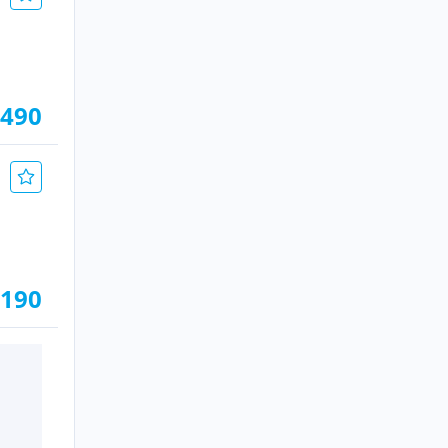
.490
.190