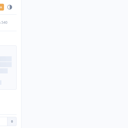
en
5.540