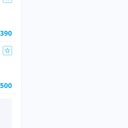
.390
.500