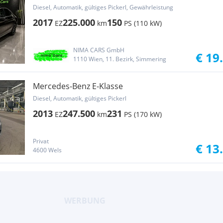
Diesel, Automatik, gültiges Pickerl, Gewährleistung
2017
225.000
150
EZ
km
PS (110 kW)
NIMA CARS GmbH
€ 19
1110 Wien, 11. Bezirk, Simmering
Mercedes-Benz E-Klasse
Diesel, Automatik, gültiges Pickerl
2013
247.500
231
EZ
km
PS (170 kW)
Privat
€ 13
4600 Wels