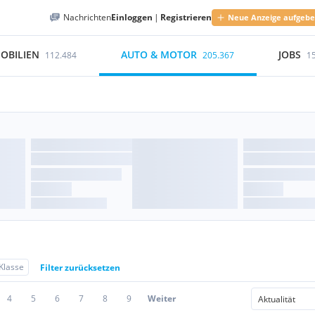
Nachrichten
Einloggen
|
Registrieren
Neue Anzeige aufgeb
OBILIEN
AUTO & MOTOR
JOBS
112.484
205.367
1
Klasse
Filter zurücksetzen
4
5
6
7
8
9
Weiter