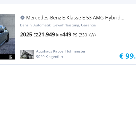
Mercedes-Benz E-Klasse E 53 AMG Hybrid
4MATIC+ T-Modell AMG
Benzin, Automatik, Gewährleistung, Garantie
2025
21.949
449
EZ
km
PS (330 kW)
Autohaus Kaposi Hofmeester
€ 99
9020 Klagenfurt