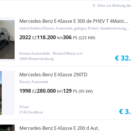
Infos zur Reihung d
Mercedes-Benz E-Klasse E 300 de PHEV T 4Matic
Aut. Avantgarde * ACC *...
Hybrid Elektro/Diesel, Automatik, gültiges Pickerl, Gewährleistung, Garantie
2022
118.200
306
EZ
km
PS (225 kW)
Donau-Automobile - Richard Waiss e.U.
€ 32
3400 Klosterneuburg
Mercedes-Benz E-Klasse 290TD
Diesel, Automatik
1998
280.000
129
EZ
km
PS (95 kW)
Privat
€ 3
2143 Großkrut
Mercedes-Benz E-Klasse E 200 d Aut.