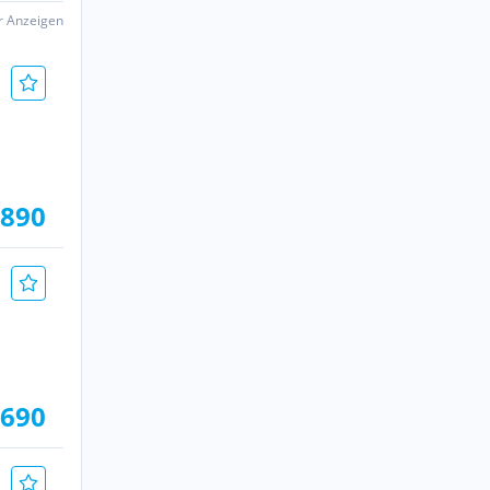
er Anzeigen
.890
.690