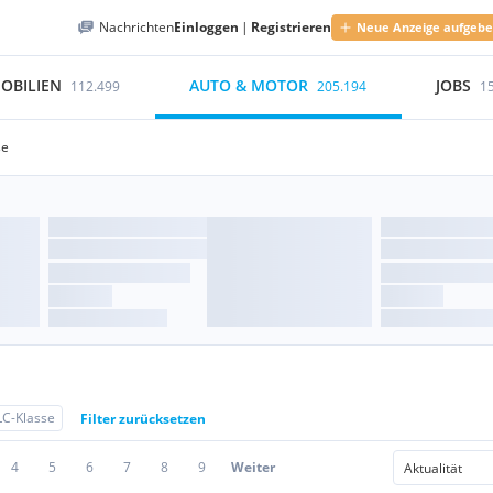
Nachrichten
Einloggen
|
Registrieren
Neue Anzeige aufgeb
OBILIEN
AUTO & MOTOR
JOBS
112.499
205.194
1
se
C-Klasse
Filter zurücksetzen
4
5
6
7
8
9
Weiter