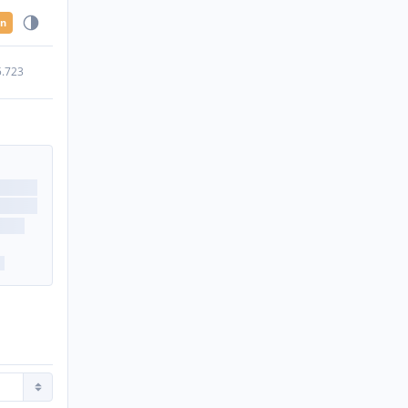
en
5.723