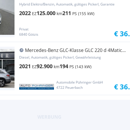
4Matic
Hybrid Elektro/Benzin, Automatik, gültiges Pickerl, Garantie
2022
125.000
211
EZ
km
PS (155 kW)
Privat
€ 36
6840 Götzis
Mercedes-Benz GLC-Klasse GLC 220 d 4Matic
(EURO 6d)
Diesel, Automatik, gültiges Pickerl, Gewährleistung
2021
92.900
194
EZ
km
PS (143 kW)
Automobile Pühringer GmbH
€ 36
4722 Peuerbach