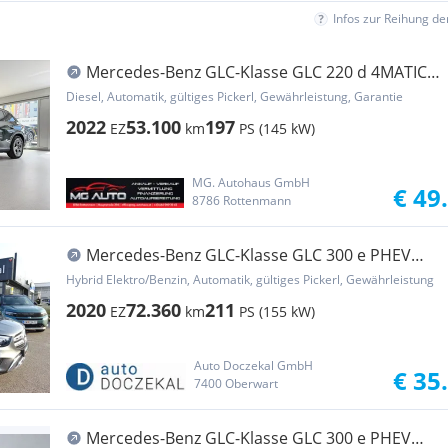
Infos zur Reihung d
Mercedes-Benz GLC-Klasse GLC 220 d 4MATIC
Aut. *AMG-LINE*RFK*AHK*GARANTIE
Diesel, Automatik, gültiges Pickerl, Gewährleistung, Garantie
2022
53.100
197
EZ
km
PS (145 kW)
MG. Autohaus GmbH
€ 49
8786 Rottenmann
Mercedes-Benz GLC-Klasse GLC 300 e PHEV
4Matic
Hybrid Elektro/Benzin, Automatik, gültiges Pickerl, Gewährleistung
2020
72.360
211
EZ
km
PS (155 kW)
Auto Doczekal GmbH
€ 35
7400 Oberwart
Mercedes-Benz GLC-Klasse GLC 300 e PHEV