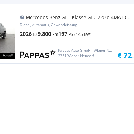
Mercedes-Benz GLC-Klasse GLC 220 d 4MATIC
Totw LED Distr PTS Cam AHK SHZ
Diesel, Automatik, Gewährleistung
2026
9.800
197
EZ
km
PS (145 kW)
Pappas Auto GmbH - Wiener Neudorf
€ 72
2351 Wiener Neudorf