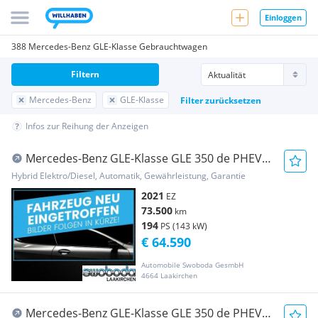
Einloggen
388 Mercedes-Benz GLE-Klasse Gebrauchtwagen
Filtern
Mercedes-Benz
GLE-Klasse
Filter zurücksetzen
Infos zur Reihung der Anzeigen
Mercedes-Benz GLE-Klasse GLE 350 de PHEV
Coupé 4MATIC Aut.
Hybrid Elektro/Diesel, Automatik, Gewährleistung, Garantie
2021
EZ
73.500
km
194
PS (143 kW)
€ 64.590
Automobile Swoboda GesmbH
4664 Laakirchen
Mercedes-Benz GLE-Klasse GLE 350 de PHEV