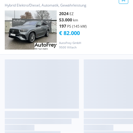
4MATIC
Hybrid Elektro/Diesel, Automatik, Gewährleistung
2024
EZ
53.000
km
197
PS (145 kW)
€ 82.000
AutoFrey GmbH
9500 Villach