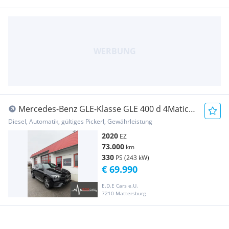
Mercedes-Benz GLE-Klasse GLE 400 d 4Matic
Coupe Night Paket
Diesel, Automatik, gültiges Pickerl, Gewährleistung
2020
EZ
73.000
km
330
PS (243 kW)
€ 69.990
E.D.E Cars e.U.
7210 Mattersburg