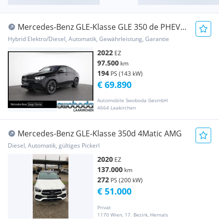
Mercedes-Benz GLE-Klasse GLE 350 de PHEV
Coupé 4MATIC Aut.
Hybrid Elektro/Diesel, Automatik, Gewährleistung, Garantie
2022
EZ
97.500
km
194
PS (143 kW)
€ 69.890
Automobile Swoboda GesmbH
4664 Laakirchen
Mercedes-Benz GLE-Klasse 350d 4Matic AMG
Diesel, Automatik, gültiges Pickerl
2020
EZ
137.000
km
272
PS (200 kW)
€ 51.000
Privat
1170 Wien, 17. Bezirk, Hernals