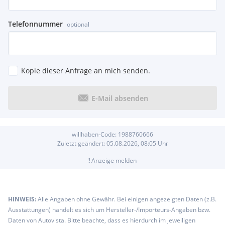
Ablagefach in der Mittelkonsole
Parameterlenkung
Telefonnummer
optional
Netz im Beifahrerfußraum
Verbandstasche
Antriebs-Schlupf-Regelung (ASR)
Audio 20 CD
Fondsitzlehnen klappbar 1/3 zu 2/3 geteilt und in der
Kopie dieser Anfrage an mich senden.
Neigung verstellbar
Handschuhfach abschließbar, klimatisiert und beleuchtet
E-Mail absenden
Zierelemente Aluminium mit Längsschliff hell
Elektronischer Schlüssel in Chromoptik
Heckscheibe heizbar mit Zeitrelais
Selektives Dämpfungssystem
willhaben-Code:
1988760666
TIREFIT mit elektrischer Luftpumpe
Zuletzt geändert:
05.08.2026, 08:05
Uhr
Armauflage für Fahrer und Beifahrer klappbar mit Fach
!
Anzeige melden
Automatikgetriebe 7-Gang, 7G-TRONIC PLUS
Einstiegsschienen vorne mit Schriftzug »Mercedes-Benz«
Kindersicherung mechanisch in den Fondtüren sowie
elektrisch für Fensterheber im Fond
HINWEIS:
Alle Angaben ohne Gewähr. Bei einigen angezeigten Daten (z.B.
Wärmedämmendes Glas grün rundum, Heckscheibe
Ausstattungen) handelt es sich um Hersteller-/Importeurs-Angaben bzw.
Einscheibensicherheitsglas (ESG)
Daten von Autovista. Bitte beachte, dass es hierdurch im jeweiligen