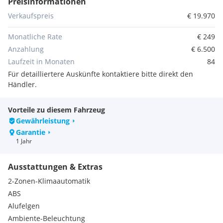
Preisinformationen
NEUPREIS:
€ 73.996,-
| Sonderausstattung:
€ 12.286,-
Verkaufspreis
€ 19.970
FINANZIERUNG
Monatliche Rate
€ 249
Anzahlung
€ 6.500
-
Finanzierung bei
_0%
Anzahlung
ab € 359,- monatlich
Laufzeit in Monaten
84
-
Finanzierung bei
20%
Anzahlung
ab € 289,- monatlich
Für detailliertere Auskünfte kontaktiere bitte direkt den
-
Finanzierung bei
30%
Anzahlung
ab € 249,- monatlich
Händler.
-
Finanzierungsdauer:
84 Monate (Frühere Rückzahlung
jederzeit möglich)
Vorteile zu diesem Fahrzeug
Gewährleistung
Garantie
ZUSATZINFORMATIONEN
1 Jahr
NEUES Pickerl gültig bis 1/2027
+ 4 Monate
Ausstattungen & Extras
Österreichisches
Kommissionsfahrzeug
2-Zonen-Klimaautomatik
NEUE GOODRIDE
- Sommerreifen auf
20"
AMG
Alu-Felgen
CONTINENTAL
- Winterreifen auf
19"
Alu-Felgen (Optional
ABS
erhältlich)
Alufelgen
2-Zonen-Klimaautomatik "Thermatic"
Ambiente-Beleuchtung