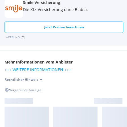
Smile Versicherung
PARAMETERLENKUNG:
Geschwindigkeitsabhängige
Die Kfz-Versicherung ohne Blabla.
Servounterstützung für präzises Lenkverhalten.
REGENSENSOR:
Automatische Anpassung der
Wischgeschwindigkeit bei Regen.
Jetzt Prämie berechnen
ELEKTRONISCHE WEGFAHRSPERRE:
Effektiver
Diebstahlschutz.
WERBUNG
DIESEL-ABGASREINIGUNG BLUETEC (SCR):
Reduziert
Emissionen durch moderne Abgasnachbehandlung.
INTERIEUR & EXTERIEUR
Mehr Informationen vom Anbieter
+++ WEITERE INFORMATIONEN +++
DACHRELING IN CHROMOPTIK:
Edles Design und
praktische Transportmöglichkeit.
Rechtlicher Hinweis
ARMLENHE KLAPPBAR IM FOND MIT CUPHOLDER:
Zusätzlicher Komfort für Fondpassagiere.
Vorgereihte Anzeige
DURCHLADEMÖGLICHKEIT ÜBER ARMAUFLAGE IM FOND:
Flexibler Transport längerer Gegenstände.
AUDIO & KOMMUNIKATION
AUDIO 20 CD MIT 5,8" DISPLAY:
Intuitives