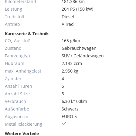
Kilometerstand
181.386 km
Leistung
204 PS (150 kW)
Treibstoff
Diesel
Antrieb
Allrad
Karosserie & Technik
CO₂-Ausstoß
165 g/km
Zustand
Gebrauchtwagen
Fahrzeugtyp
SUV / Geländewagen
Hubraum
2.143 ccm
max. Anhängelast
2.950 kg
Zylinder
4
Anzahl Türen
5
Anzahl Sitze
5
Verbrauch
6,30 l/100km
Außenfarbe
Schwarz
Abgasnorm
EURO 5
Metallic­lackierung
Weitere Vorteile