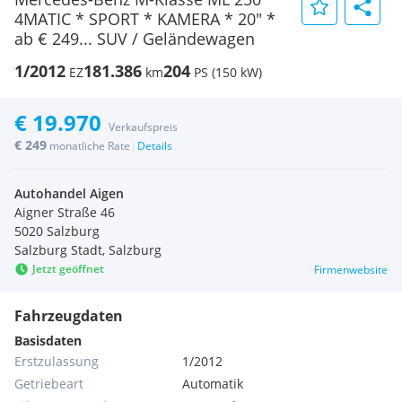
4MATIC * SPORT * KAMERA * 20" *
ab € 249... SUV / Geländewagen
1/2012
181.386
204
EZ
km
PS (150 kW)
€ 19.970
Verkaufspreis
€ 249
|
monatliche Rate
Details
Autohandel Aigen
Aigner Straße 46
5020 Salzburg
Salzburg Stadt, Salzburg
Jetzt geöffnet
Firmenwebsite
Fahrzeugdaten
Basisdaten
Erstzulassung
1/2012
Getriebeart
Automatik