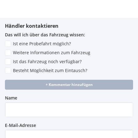
Besichtigungen & Probefahrten:
nach telefonischer
Vereinbarung
Händler kontaktieren
Das will ich über das Fahrzeug wissen:
Irrtümer, Ausstattungsabweichungen, Zwischenverkauf, Satz-
und Druckfehler sind ausdrücklich vorbehalten.
Ist eine Probefahrt möglich?
Die angezeigten Daten sind Angaben von Herstellern und
Weitere Informationen zum Fahrzeug
Importeuren.
Ist das Fahrzeug noch verfügbar?
Bitte beachten Sie, dass es zu Abweichungen zum jeweiligen
Fahrzeugangebot kommen kann.
Besteht Möglichkeit zum Eintausch?
Alle Angaben ohne Gewähr!
+ Kommentar hinzufügen
Serienausstattungen:
Adaptives Bremslicht blinkend
Name
Dieselpartikelfilter
ECO Start-Stopp-Funktion
Warndreieck
Seitenaufprallschutz
E-Mail-Adresse
Controller auf Mittelkonsole
Sicherheitsgurte