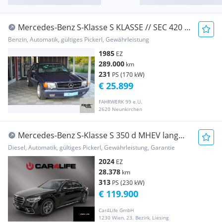
Mercedes-Benz S-Klasse S KLASSE // SEC 420 //
ROSTFREI// AMG AERO 3 //...
Benzin, Automatik, gültiges Pickerl, Gewährleistung
1985
EZ
289.000
km
231
PS (170 kW)
€ 25.899
FAHRWERK 99 e.U.
2620 Neunkirchen
Mercedes-Benz S-Klasse S 350 d MHEV lang
4MATIC Aut.
Diesel, Automatik, gültiges Pickerl, Gewährleistung, Garantie
2024
EZ
28.378
km
313
PS (230 kW)
€ 119.900
Car4Life GmbH
1230 Wien, 23. Bezirk, Liesing