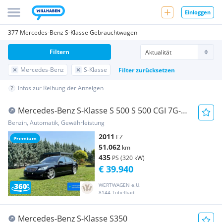
Einloggen
377 Mercedes-Benz S-Klasse Gebrauchtwagen
Filtern
Mercedes-Benz
S-Klasse
Filter zurücksetzen
Infos zur Reihung der Anzeigen
Mercedes-Benz S-Klasse S 500 S 500 CGI 7G-
TRONIC BRABUS | *NEUWERTIG*W...
Benzin, Automatik, Gewährleistung
2011
EZ
Premium
51.062
km
435
PS (320 kW)
€ 39.940
WERTWAGEN e.U.
8144 Tobelbad
Mercedes-Benz S-Klasse S350