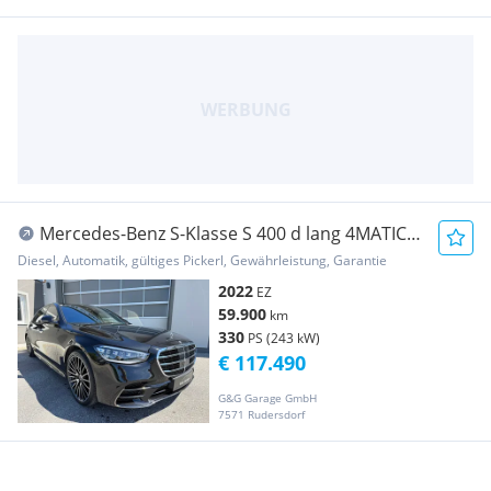
Mercedes-Benz S-Klasse S 400 d lang 4MATIC
Aut. ChaffeurPaket,Vollauss...
Diesel, Automatik, gültiges Pickerl, Gewährleistung, Garantie
2022
EZ
59.900
km
330
PS (243 kW)
€ 117.490
G&G Garage GmbH
7571 Rudersdorf