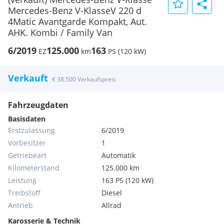
Mercedes-Benz V-KlasseV 220 d
4Matic Avantgarde Kompakt, Aut.
AHK. Kombi / Family Van
6/2019
125.000
163
EZ
km
PS (120 kW)
Verkauft
€ 38.500 Verkaufspreis
Fahrzeugdaten
Basisdaten
Erstzulassung
6/2019
Vorbesitzer
1
Getriebeart
Automatik
Kilometerstand
125.000 km
Leistung
163 PS (120 kW)
Treibstoff
Diesel
Antrieb
Allrad
Karosserie & Technik